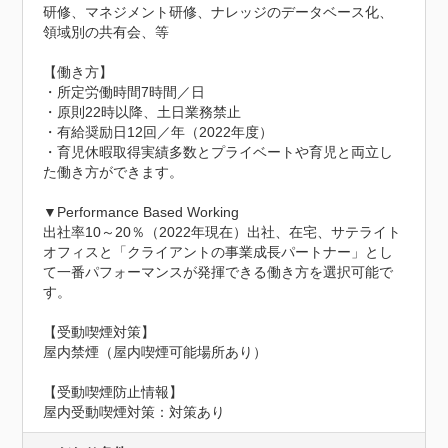
研修、マネジメント研修、ナレッジのデータベース化、
領域別の共有会、等

【働き方】

・所定労働時間7時間／日

・原則22時以降、土日業務禁止

・有給奨励日12回／年（2022年度）

・育児休暇取得実績多数とプライベートや育児と両立し
た働き方ができます。

▼Performance Based Working

出社率10～20％（2022年現在）出社、在宅、サテライト
オフィスと「クライアントの事業成長パートナー」とし
て一番パフォーマンスが発揮できる働き方を選択可能で
す。

【受動喫煙対策】

屋内禁煙（屋内喫煙可能場所あり）
【受動喫煙防止情報】
屋内受動喫煙対策：対策あり