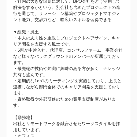
・社内の大きな課題に対して、BPO会社をどう活用して
解決をするかという、別会社も含めたプロジェクトの進
行を通じて、リレーション構築やプロジェクトマネジメ
ント能力、交渉力など、幅広いスキルを習得できる

▼組織・風土

・本人の志向性を重視しプロジェクトへアサイン、キャ
リア開発を支援する風土です。

・5割が中途入社。代理店、コンサルファーム、事業会社
など様々なバックグラウンドのメンバーが所属しており
ます。

・最先端の技術や知識に興味のある方が多く、ナレッジ
共有も盛んです。

・定期的な1on1のミーティングを実施しており、上長と
連携しながら部門全体でのキャリア開発を支援しており
ます。

・資格取得や外部研修のための費用支援制度がありま
す。

【勤務地】

出社とリモートワークを融合させたワークスタイルを採
用しています。

・オフィス
