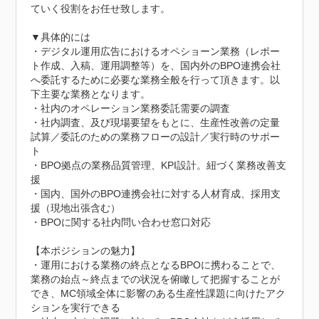
ていく役割をお任せ致します。

▼具体的には

・デジタル運用広告におけるオペショーン業務（レポー
ト作成、入稿、運用調整等）を、国内外のBPO連携会社
へ委託するために必要な業務全般を行って頂きます。以
下主要な業務となります。

・社内のオペレーション業務委託需要の調査

・社内調査、及び現場要望をもとに、生産性改善の定量
試算／委託のための業務フローの設計／実行時のサポー
ト

・BPO拠点の業務品質管理、KPI設計。紐づく業務改善支
援

・国内、国外のBPO連携会社に対する人材育成、採用支
援（現地出張含む）

・BPOに関する社内問い合わせ窓口対応

【本ポジションの魅力】

・運用における業務の終点となるBPOに携わることで、
業務の始点～終点までの状況を俯瞰して把握することが
でき、MC領域全体に影響のある生産性課題に向けたアク
ションを実行できる
