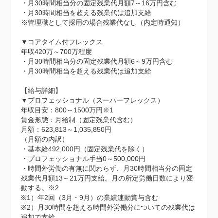
・月30時間相当分の固定残業代月額7～16万円含む

・月30時間相当を超える残業代は追加支給

※管理職として採用の場合残業代なし（内定時通知）

▼コアタイム付フレックス

年収420万～700万程度

・月30時間相当分の固定残業代月額6～9万円含む

・月30時間相当を超える残業代は追加支給

【給与詳細】

▼プロフェッショナル（スーパーフレックス）

年収目安：800～1500万円※1

賃金形態：月給制（固定残業代含む）

月額：623,813～1,035,850円

（月額の内訳）

・基本給492,000円（固定残業代を除く）

・プロフェッショナル手当0～500,000円

・時間外労働の有無に関わらず、月30時間相当分の固定
残業代月額13～21万円支給。月の所定労働日数により変
動する。※2

※1）年2回（3月・9月）の業績連動賞与含む

※2）月30時間を超える時間外労働分についての残業代は
追加で支給
