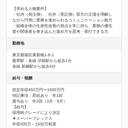
【求める人物要件】

・社内（発注側）、社外（受託側）双方の立場を理解し
ながら円滑に業務を進められるコミュニケーション能力

・組織全体の生産性改善の視点を常に持ち、業務の優先
度や関係者を巻き込んだ進め方を思考・実行できる方
勤務地
東京都港区東新橋1-8-1
最寄駅：各線 汐留駅から徒歩1分

各線 新橋駅から徒歩4分
給与・報酬
想定年収450万円〜1500万円
特記事項：昇給あり　年1回

賞与あり　年2回（3月・9月）

【給与】

採用時グレードにより決定

▼スーパーフレックス

年収500万～1500万程度
