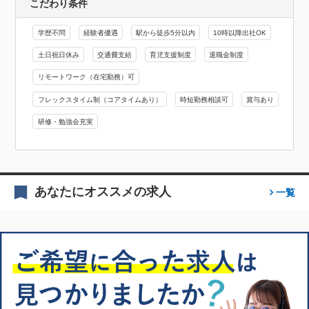
こだわり条件
学歴不問
経験者優遇
駅から徒歩5分以内
10時以降出社OK
土日祝日休み
交通費支給
育児支援制度
退職金制度
リモートワーク（在宅勤務）可
フレックスタイム制（コアタイムあり）
時短勤務相談可
賞与あり
研修・勉強会充実
あなたにオススメの求人
一覧