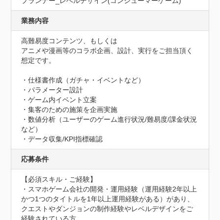
プランナー_レベルデザイン(コンシューマーゲーム)
業務内容
高難易度コンテンツ、もしくは

アニメや漫画等のコラボ企画、設計、実行をご担当頂く
想定です。

・仕様書作成（ガチャ・イベントなど）

・パラメーター設計

・ゲーム内イベント立案

・集客のための施策を企画実施

・数値分析（ユーザーのゲーム進行状況/難易度/課金状況
など）

・データ収集/KPI指標確認
応募条件
【必須スキル・ご経験】

・スマホゲーム会社の開発・運用経験（運用経験2年以上
かつ1つのタイトルを1年以上運用経験がある）があり、
クエストやダンジョンの制作経験やレベルデザインをご
経験されている方。
