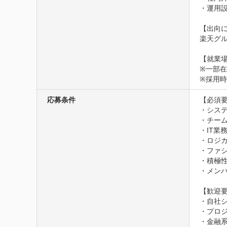
・運用設
【出向に
楽天グ
【就業場
※一部
※採用
応募条件
【必須要
・システ
・チーム
・IT業
・ロジカ
・ファシ
・積極性
・メン
【歓迎要
・自社シ
・プロジ
・金融系