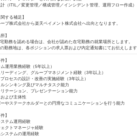
計（ITIL／変更管理／構成管理／インシデント管理、運用フロー作成）

関する補足】

ループ株式会社から楽天ペイメント株式会社へ出向となります。

所】

在宅勤務を認める場合は、会社が認めた在宅勤務の就業場所とします。

時の勤務地は、各ポジションの求人票および内定通知書にてお伝えしま
件】

ム運用業務経験（5年以上）

リーディング、グループマネジメント経験（3年以上）

務プロセスの設計・改善の実施経験（3年以上）

ルシンキング及びマルチタスク能力

リテーション、プレゼンテーション能力

および主体性

バーやステークホルダーとの円滑なコミュニケーションを行う能力

件】

ステム運用経験

ェクトマネージャ経験

システムの運用経験
