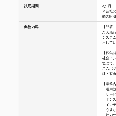
試用期間
3か月
※会社の
※試用
業務内容
【部署・
楽天銀行
システ
用してい
【募集背
社会イ
境にて
このポジシ
計・改善
【業務内
・運用
・サー
・ITシ
・インデ
・必要な
・社内外