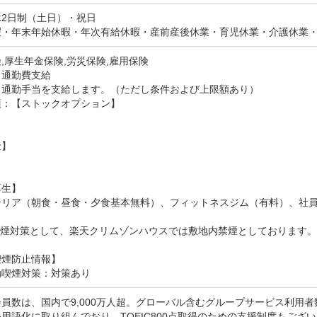
2日制（土日）・祝日

暇・年末年始休暇・年次有給休暇・産前産後休業・育児休業・介護休業
,厚生年金保険,労災保険,雇用保険
：通勤費支給
：通勤手当を支給します。（ただし条件および上限額あり）
：【ストックオプション】



】

生】

テリア（朝食・昼食・夕食基本無料）、フィットネスジム（有料）、社員
喫煙対策として、楽天クリムゾンハウスでは敷地内禁煙としております
喫煙防止情報】
動喫煙対策：対策あり
員数は、国内で9,000万人超。グローバル含むグループサービス利用者数
用語化に取り組んでおり、TOEIC800点取得のための支援制度もござ