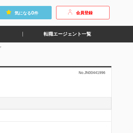
0
会員登録
気になる
件
転職エージェント一覧
ア
No.JN00441996