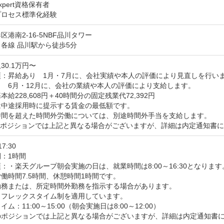
Expert資格保有者

プロセス標準化経験
区港南2-16-5NBF品川タワー
各線 品川駅から徒歩5分
30.1万円〜
：昇給あり　1月・7月に、会社実績や本人の評価により見直しを行いま
　6月・12月に、会社の業績や本人の評価により支給します。

給228,608円＋40時間分の固定残業代72,392円

中途採用時に提示する賃金の最低額です。

時間を超えた時間外労働については、別途時間外手当を支給します。

のポジションでは上記と異なる場合がございますが、詳細は内定通知書
17:30
：1時間
：・楽天グループ朝会実施の日は、就業時間は8:00～16:30となります。
働時間7.5時間、休憩時間1時間です。

勤務または、所定時間外勤務を指示する場合があります。

フレックスタイム制を適用しています。

ム：11:00～15:00（朝会実施日は8:00～12:00）

のポジションでは上記と異なる場合がございますが、詳細は内定通知書