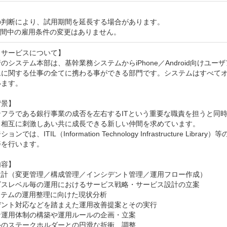
判断により、試用期間を延長する場合があります。

期間中の雇用条件の変更はありません。
サービスについて】

のシステム本部は、基幹業務システムからiPhone／Android向け
ムに関する仕事の全てに携わる事ができる部門です。システムはすべて
ます。

景】

ンフラである銀行事業の成否を左右するITという重要な職責を担うと同
、相互に刺激しあい共に成長できる新しい仲間を求めています。

ョンでは、ITIL（Information Technology Infrastructur
を行います。

容】

設計（変更管理／構成管理／インシデント管理／運用フロー作成）

ビスレベル毎の運用におけるサービス戦略・サービス設計の立案

ステムの運用整理に向けた現状分析

ント対応などを踏まえた運用改善提案とその実行

運用体制の構築や運用ルールの企画・立案

のステークホルダーとの円滑な折衝、調整
