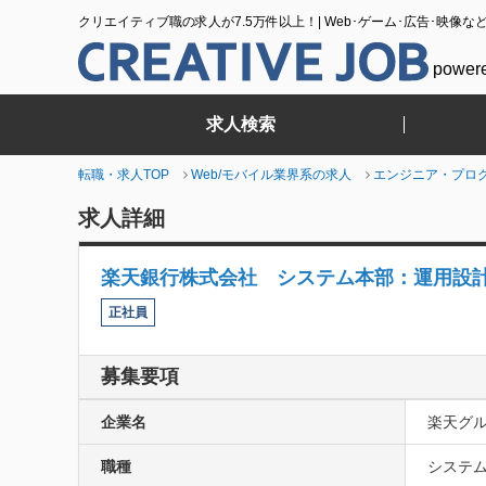
クリエイティブ職の求人が7.5万件以上！| Web･ゲーム･広告･映像な
power
求人検索
転職・求人TOP
Web/モバイル業界系の求人
エンジニア・プロ
求人詳細
楽天銀行株式会社 システム本部：運用設
正社員
募集要項
企業名
楽天グ
職種
システム