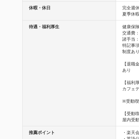
休暇・休日
完全週休
夏季休
待遇・福利厚生
健康保険
交通費
諸手当
特記事項
制度あり
【退職金
あり

【福利厚
カフェ
※受動
【受動
屋内受
推薦ポイント
・楽天会
・英語公