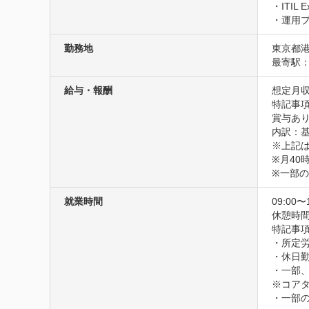
・ITIL 
・運用
勤務地
東京都港
最寄駅：
給与・報酬
想定月収
特記事項
賞与あり
内訳：基本
※上記は
※月40
※一部
就業時間
09:00〜
休憩時間
特記事項
・所定労
・休日
・一部、
※コアタイ
・一部