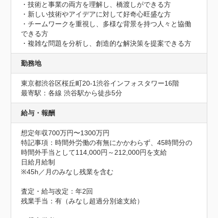
・技術と事業の両方を理解し、橋渡しができる方

・新しい技術やアイデアに対して好奇心旺盛な方

・チームワークを重視し、多様な背景を持つ人々と協働
できる方

・複雑な問題を分析し、創造的な解決策を提案できる方
勤務地
東京都渋谷区桜丘町20-1渋谷インフォスタワー16階
最寄駅：各線 渋谷駅から徒歩5分
給与・報酬
想定年収700万円〜1300万円
特記事項：時間外労働の有無にかかわらず、45時間分の
時間外手当として114,000円～212,000円を支給

日給月給制

※45h／月のみなし残業を含む

査定・給与改定：年2回

残業手当：有（みなし超過分別途支給）
