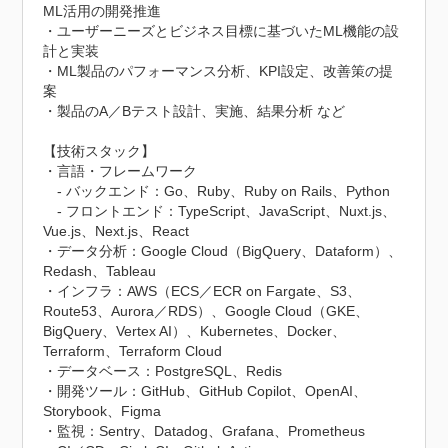
ML活用の開発推進

・ユーザーニーズとビジネス目標に基づいたML機能の設
計と実装

・ML製品のパフォーマンス分析、KPI設定、改善策の提
案

・製品のA／Bテスト設計、実施、結果分析 など

【技術スタック】

・言語・フレームワーク

　- バックエンド：Go、Ruby、Ruby on Rails、Python

　- フロントエンド：TypeScript、JavaScript、Nuxt.js、
Vue.js、Next.js、React

・データ分析：Google Cloud（BigQuery、Dataform）、
Redash、Tableau

・インフラ：AWS（ECS／ECR on Fargate、S3、
Route53、Aurora／RDS）、Google Cloud（GKE、
BigQuery、Vertex AI）、Kubernetes、Docker、
Terraform、Terraform Cloud

・データベース：PostgreSQL、Redis

・開発ツール：GitHub、GitHub Copilot、OpenAI、
Storybook、Figma

・監視：Sentry、Datadog、Grafana、Prometheus
