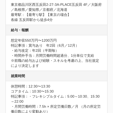
東京都品川区西五反田2-27-3A-PLACE五反田 4F／大阪府
／島根県／愛知県／京都府／北海道
最寄駅：【最寄り駅】【東京の場合】

各線 五反田駅から徒歩4分
給与・報酬
想定年収550万円〜1200万円
特記事項：賞与あり　年2回（6月／12月）

・給与改定：年2回（半期毎）

・時間外手当：月間労働時間超過分、1分単位で支給

※前職の給与および経験・スキルを考慮の上、当社規定
により決定します
就業時間
休憩時間：12:30〜13:30
コアタイム：10:30〜15:30
特記事項：・フレキシブルタイム：5:00～10:30、15:30
～22:00

・月間労働時間：7.5h × 所定労働日数／月 （月の所定労
働日数により変動あり）
