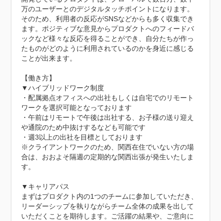
万のユーザーとのデジタルタッチポイントになります。
そのため、利用者の反応がSNSなどからも多く収集でき
ます。ポジティブな意見からプロダクトへのフィードバ
ックなど様々な反応を得ることができ、自分たちが作っ
たものがどのように利用されているのかを身近に感じる
ことが出来ます。

【働き方】

▼ハイブリッドワーク制度

・配属拠点オフィスへの出社もしくは自宅でのリモート
ワークを選択可能となっております

・午前はリモートで午後は出社する、お子様の送り迎え
や通院のため中抜けするなども可能です

・週3以上の出社を目標としております

※クライアントワークのため、関西在住でいない方の場
合は、おおよそ隔週の定期的な関西出張が発生いたしま
す。

▼キャリアパス

まずはプロダクト内の1つのチームに参加していただき、
リーダーシップを執りながらチーム全体の成果を出して
いただくことを期待します。ご活躍の結果や、ご意向に