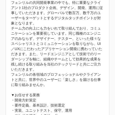
フェンリルの共同開発事業の中でも、特に重要なクライ
アント1社のプロダクト企画、デザイン、開発、運用に従
事していただきます。グローバルで数百万、数千万のユ
ーザーをターゲットとするデジタルタッチポイントが対
象となります。

チーム力の向上にも力をいれて取り組んでおり、コミュ
ニケーションを重要視しています。同じ職種のエンジニ
アのみならず、デザイナー、テスター、といった様々な
スペシャリストとコミュニケーションを取りながら、UI
／UXにこだわったアプリケーション開発に携わっていた
だきます。また、リードエンジニアとして技術でのリー
ダーシップを軸に、組織やチームとして効果的な成果を
残し続ける取り組みを当社のテックリードと共にご注力
いただきます。

フェンリルの各領域のプロフェッショナルやクライアン
トと共に、世界中のユーザーに「楽しさ」を届ける仕事
に取り組みませんか。

▼お任せする業務

・開発方針策定

・要件定義、基本設計、技術選定

・実装、ユニットテスト、保守、運用
