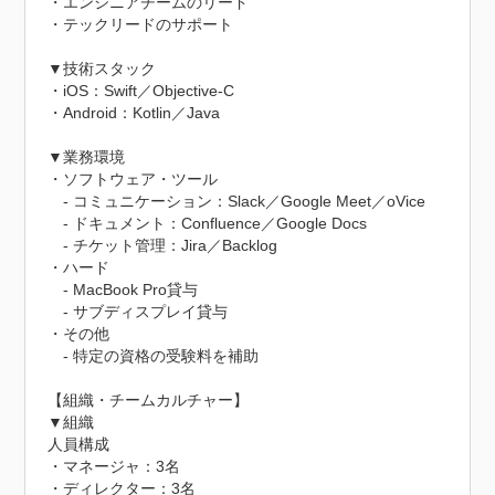
・エンジニアチームのリード

・テックリードのサポート

▼技術スタック

・iOS：Swift／Objective-C

・Android：Kotlin／Java

▼業務環境

・ソフトウェア・ツール

　- コミュニケーション：Slack／Google Meet／oVice

　- ドキュメント：Confluence／Google Docs

　- チケット管理：Jira／Backlog

・ハード

　- MacBook Pro貸与

　- サブディスプレイ貸与

・その他

　- 特定の資格の受験料を補助

【組織・チームカルチャー】

▼組織

人員構成

・マネージャ：3名

・ディレクター：3名
