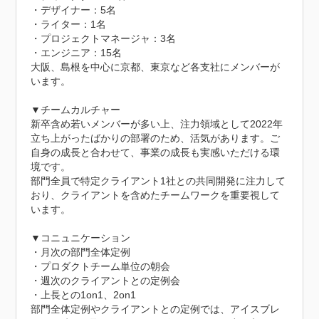
・デザイナー：5名

・ライター：1名

・プロジェクトマネージャ：3名

・エンジニア：15名

大阪、島根を中心に京都、東京など各支社にメンバーが
います。

▼チームカルチャー

新卒含め若いメンバーが多い上、注力領域として2022年
立ち上がったばかりの部署のため、活気があります。ご
自身の成長と合わせて、事業の成長も実感いただける環
境です。

部門全員で特定クライアント1社との共同開発に注力して
おり、クライアントを含めたチームワークを重要視して
います。

▼コニュニケーション

・月次の部門全体定例

・プロダクトチーム単位の朝会

・週次のクライアントとの定例会

・上長との1on1、2on1

部門全体定例やクライアントとの定例では、アイスブレ