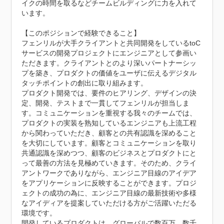
イクの時間を取るなどチームビルディングに力を入れて
います。

【このポジションで経験できること】

フェンリルが大手クライアントと共同開発をしているtoC
サービスの開発プロジェクトにエンジニアとして参画い
ただきます。クライアントとのより深いパートナーシッ
プを築き、プロダクトの価値をユーザに伝えるデジタル
タッチポイントの創出に取り組みます。

プロダクト開発では、要件のヒアリング、デザインの決
定、開発、テストまで一貫してフェンリルが担当しま
す。コミュニケーションを重視する我々のチームでは、
プロダクトの実装を熟知しているエンジニアも上流工程
から関わっていただき、顧客との共有認識を深めること
を大切にしています。顧客とコミュニケーションを取り
共通認識を深めつつ、顧客のビジネスとプロダクトにと
って最善の方法を見極めていきます。そのため、クライ
アントワークでありながら、エンジニア目線のアイデア
をアプリケーションに反映することができます。プロジ
ェクトの成功の為に、エンジニア目線の最新技術や多様
なアイディアを提案していただける方がご活躍いただる
環境です。

開発しているプロダクトは、グローバルで数百万、数千