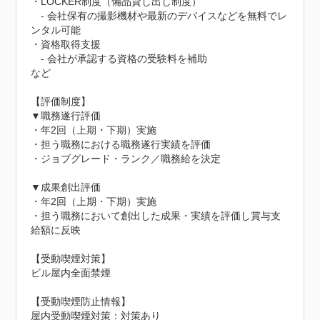
・LOCKER制度（備品貸し出し制度）

　- 会社保有の撮影機材や最新のデバイスなどを無料でレ
ンタル可能

・資格取得支援

　- 会社が承認する資格の受験料を補助

など

【評価制度】

▼職務遂行評価

・年2回（上期・下期）実施

・担う職務における職務遂行実績を評価

・ジョブグレード・ランク／職務給を決定

▼成果創出評価

・年2回（上期・下期）実施

・担う職務において創出した成果・実績を評価し賞与支
給額に反映

【受動喫煙対策】

ビル屋内全面禁煙
【受動喫煙防止情報】
屋内受動喫煙対策：対策あり