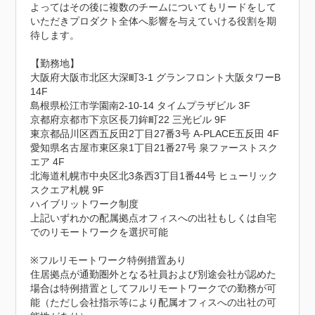
よってはその後に複数のチームについてもリードをして
いただきプロダクト全体へ影響を与えていける役割を期
待します。

【勤務地】

大阪府大阪市北区大深町3-1 グランフロント大阪タワーB 
14F

島根県松江市学園南2-10-14 タイムプラザビル 3F

京都府京都市下京区長刀鉾町22 三光ビル 9F

東京都品川区西五反田2丁目27番3号 A-PLACE五反田 4F

愛知県名古屋市東区泉1丁目21番27号 泉ファーストスク
エア 4F

北海道札幌市中央区北3条西3丁目1番44号 ヒューリック
スクエア札幌 9F

ハイブリットワーク制度

上記いずれかの配属拠点オフィスへの出社もしくは自宅
でのリモートワークを選択可能

※フルリモートワーク特例措置あり

住居拠点が通勤圏外となる社員および別途会社が認めた
場合は特例措置としてフルリモートワークでの勤務が可
能（ただし会社指示等により配属オフィスへの出社の可