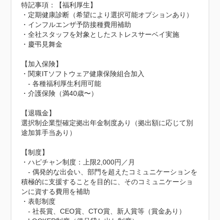
特記事項：【福利厚生】

・定期健康診断（希望により選択可能オプションあり）

・インフルエンザ予防接種費用補助

・全社スタッフを対象としたストレスサーベイ実施

・慶弔見舞金

【加入保険】

・関東ITソフトウェア健康保険組合加入

　- 各種福利厚生利用可能

・介護保険（満40歳〜）

【退職金】

選択制企業型確定拠出年金制度あり（拠出額に応じて別
途加算手当あり）

【制度】

・ハピチャン制度：上限2,000円／月

　- 偶発的な出会い、部門を超えたコミュニケーションを
積極的に支援することを目的に、そのコミュニケーショ
ンに資する費用を補助

・表彰制度

　- 社長賞、CEO賞、CTO賞、新人賞等（賞金あり）
