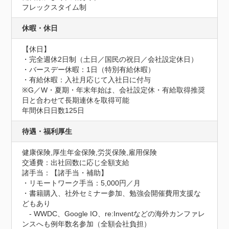
フレックスタイム制
休暇・休日
【休日】

・完全週休2日制（土日／国民の祝日／会社設定休日）

・バースデー休暇：1日（特別有給休暇）

・有給休暇：入社月応じて入社日に付与

※G／W・夏期・年末年始は、会社設定休・有給取得推奨
日と合わせて長期連休を取得可能
年間休日日数125日
待遇・福利厚生
健康保険,厚生年金保険,労災保険,雇用保険
交通費：出社回数に応じ全額支給
諸手当：【諸手当・補助】

・リモートワーク手当：5,000円／月

・書籍購入、社外セミナー参加、勉強会開催費用支援な
どもあり

　- WWDC、Google IO、re:Inventなどの海外カンファレ
ンスへも例年数名参加（全額会社負担）