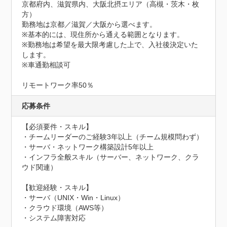
京都府内、滋賀県内、大阪北摂エリア（高槻・茨木・枚
方）

勤務地は京都／滋賀／大阪から選べます。 

※基本的には、現住所から通える範囲となります。

※勤務地は希望を最大限考慮した上で、入社後決定いた
します。

※車通勤相談可

リモートワーク率50％
応募条件
【必須要件・スキル】

・チームリーダーのご経験3年以上（チーム規模問わず）

・サーバ・ネットワーク構築設計5年以上

・インフラ全般スキル（サーバー、ネットワーク、クラ
ウド関連）

【歓迎経験・スキル】

・サーバ（UNIX・Win・Linux）

・クラウド環境（AWS等）

・システム障害対応
