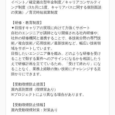
イベント／確定拠出型年金制度／キャリアコンサルティ
ング制度（3カ月に1度、キャリアパスに関する個別面談
の実施）／育児時短就業制度

【研修・教育制度】

▼目指すキャリアの実現に向けて力強くサポート

自社のエンジニアが講師となり開催される社内研修や、
社外の研修機関と連携することで、各技術分野の専門技
術／複合技術／応用技術／最新技術など、幅広い技術領
域をサポートしています。

目指したいエンジニア像を鑑み、どのような研修を受け
ることで類する案件へのアサインになるかを相談したう
えで研修計画を立てているため、「受けて終わり」にな
ることなく、業務上経験の無い技術にチャレンジする足
掛かりにできます。

【受動喫煙防止措置】

屋内原則禁煙（喫煙室あり）

※プロジェクトにより異なる場合があります。
【受動喫煙防止情報】
屋内受動喫煙対策：対策あり