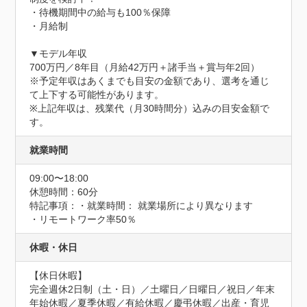
・待機期間中の給与も100％保障

・月給制

▼モデル年収

700万円／8年目（月給42万円＋諸手当＋賞与年2回）

※予定年収はあくまでも目安の金額であり、選考を通じ
て上下する可能性があります。

※上記年収は、残業代（月30時間分）込みの目安金額で
す。
就業時間
09:00〜18:00
休憩時間：60分
特記事項：・就業時間： 就業場所により異なります

・リモートワーク率50％
休暇・休日
【休日休暇】

完全週休2日制（土・日）／土曜日／日曜日／祝日／年末
年始休暇／夏季休暇／有給休暇／慶弔休暇／出産・育児