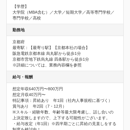
【学歴】

大学院（MBA含む）／大学／短期大学／高等専門学校／
専門学校／高校
勤務地
京都府
最寄駅：【最寄り駅】【京都本社の場合】

阪急電鉄京都本線 烏丸駅から徒歩1分

京都市営地下鉄烏丸線 四条駅から徒歩1分

※詳細については、業務内容欄を参照
給与・報酬
想定年収640万円〜800万円
想定月収40万円〜
特記事項：昇給あり　年1回（社内人事規程に基づく）

賞与あり　年2回（7・12月）

※スキル・経験年数、年齢等最大限考慮し、話し合いの
上決定致しますので、上下する可能性がございます。

・給与改定（年1回）※四半期ごとに昇給の見直しをする
制度を検討中！ 
