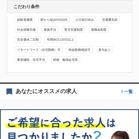
こだわり条件
経験者優遇
駅から徒歩5分以内
土日祝日休み
交通費支給
社会保険完備
家族手当
育児支援制度
退職金制度
完全週休二日制
年間休日120日以上
リモートワーク（在宅勤務）可
時短勤務相談可
賞与あり
家賃補助・住宅手当
研修・勉強会充実
あなたにオススメの求人
一覧