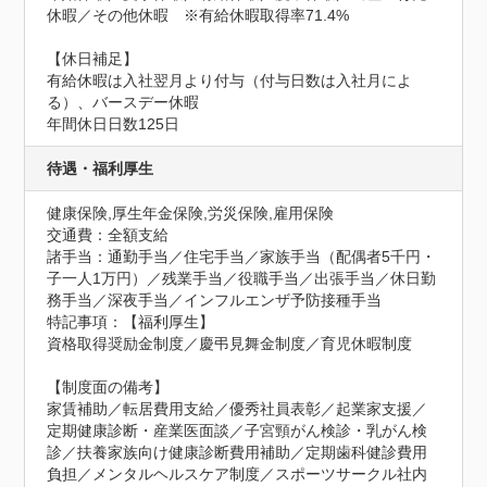
休暇／その他休暇　※有給休暇取得率71.4%

【休日補足】

有給休暇は入社翌月より付与（付与日数は入社月によ
る）、バースデー休暇
年間休日日数125日
待遇・福利厚生
健康保険,厚生年金保険,労災保険,雇用保険
交通費：全額支給
諸手当：通勤手当／住宅手当／家族手当（配偶者5千円・
子一人1万円）／残業手当／役職手当／出張手当／休日勤
務手当／深夜手当／インフルエンザ予防接種手当
特記事項：【福利厚生】

資格取得奨励金制度／慶弔見舞金制度／育児休暇制度

【制度面の備考】

家賃補助／転居費用支給／優秀社員表彰／起業家支援／
定期健康診断・産業医面談／子宮頸がん検診・乳がん検
診／扶養家族向け健康診断費用補助／定期歯科健診費用
負担／メンタルヘルスケア制度／スポーツサークル社内