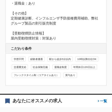
・退職金：あり

【その他】

定期健康診断、インフルエンザ予防接種費用補助、弊社
グループ製品の割引販売制度
【受動喫煙防止情報】
屋内受動喫煙対策：対策あり
こだわり条件
学歴不問
経験者優遇
駅から徒歩5分以内
10時以降出社OK
交通費支給
社会保険完備
退職金制度
年間休日120日以上
フレックスタイム制（コアタイムあり）
賞与あり
あなたにオススメの求人
一覧