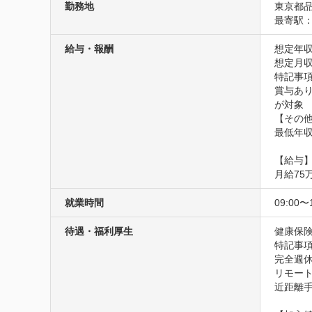
勤務地
東京都品
最寄駅：
給与・報酬
想定年収
想定月収
特記事項
賞与あり
が対象

【その他
最低年
【給与】
月給75
就業時間
09:00〜
待遇・福利厚生
健康保険
特記事項
完全週休
リモート
近距離手