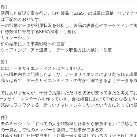
容】

活用した仮説立案を行い、⾃社製品（SaaS）の成長に貢献していただき
は下記のとおりです。

ザーの行動データや利用状況を分析し、製品の改善点やマーケティング施
目標数値に寄与するKPIの探索・可視化

ミュレーション

析の結果による事業戦略への提言

トウェアエンジニアと連携し、データ収集方法の検討・決定

景】

にはデータサイエンティストはおりません。

ながら職務内容に記載したような、データサイエンスにより創られる成果
め我々は近年、データサイエンティストの方が活躍できるようデータを
璧ではありませんが、十分ご活躍いただける状況が整ってきたと考えてお
データサイエンスチームを作っていき、会社経営において中心となるよう
た試みにワクワクする、新しいチャレンジをしたいという方にとっては
件】

クモのミッション「すべての人を非効率な仕事から解放する」に共感して
ムの一員として他のメンバーと協調して仕事ができる方

統計学を利用した研究成果により博士号を取得している方（※それに準ず