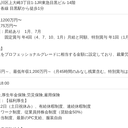
川区上大崎3丁目1-1JR東急目黒ビル 14階
各線 目黒駅から徒歩1分
1200万円〜
75万円〜
：昇給あり　1月、7月

　固定賞与 年4回（4、7、10、1月）月給と同額、特別賞与 年1回（
】

収をプロフェッショナルグレードに相当する金額に設定しており、裁量労


万円～、最低年収1,200万円～（月45時間のみなし残業含む。特別賞与
18:00
,厚生年金保険,労災保険,雇用保険
：【福利厚生】

2日（土日祝休み）、有給休暇制度、連続休暇制度

ワーク制度、従業員持株会制度（奨励金50%）

当制度、最新のPC支給、服装自由
