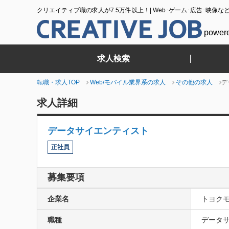
クリエイティブ職の求人が7.5万件以上！| Web･ゲーム･広告･映像な
power
求人検索
転職・求人TOP
Web/モバイル業界系の求人
その他の求人
デ
求人詳細
データサイエンティスト
正社員
募集要項
企業名
トヨク
職種
データサ