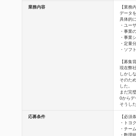
業務内容
【業務内
データを
具体的に
・ユー
・事業の
・事業シ
・定量分
・ソフ
【募集背
現在弊社
しかし
そのた
した。

まだ完
0から
そうし
応募条件
【必須条
・トヨ
・チー
・数理