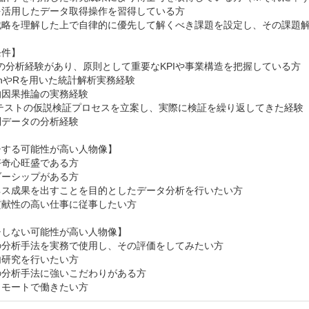
を活用したデータ取得操作を習得している方

戦略を理解した上で自律的に優先して解くべき課題を設定し、その課題解
件】

Sの分析経験があり、原則として重要なKPIや事業構造を把握している方

honやRを用いた統計解析実務経験

因果推論の実務経験

テストの仮説検証プロセスを立案し、実際に検証を繰り返してきた経験

データの分析経験

する可能性が高い人物像】

奇心旺盛である方

ーシップがある方

ネス成果を出すことを目的としたデータ分析を行いたい方

献性の高い仕事に従事したい方

しない可能性が高い人物像】

分析手法を実務で使用し、その評価をしてみたい方

研究を行いたい方

分析手法に強いこだわりがある方

リモートで働きたい方