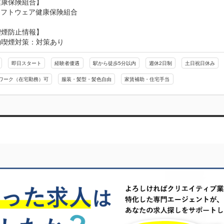
康保険組合】

ソフトウェア健康保険組合
喫煙防止情報】
動喫煙対策：対策あり
即日スタート
経験者優遇
駅から徒歩5分以内
週休2日制
土日祝日休み
ワーク（在宅勤務）可
服装・髪型・髪色自由
家賃補助・住宅手当