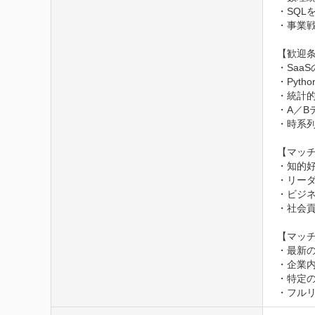
・SQL
・事業
【歓迎条
・Saa
・Pyt
・統計的
・A／B
・時系列
【マッチ
・知的好
・リーダ
・ビジ
・社会貢
【マッチ
・最新の
・企業内
・特定の
・フル