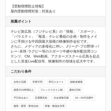
【受動喫煙防止情報】
屋内受動喫煙対策：対策あり
推薦ポイント
テレビ新広島（フジテレビ系）の「情報」「スポーツ」
「バラエティ」「報道」テレビ番組の企画・制作をメイ
ンに手掛ける中四国最大規模の映像制作会社です。

さらに、メディアの多様化に伴い、Jリーグ･プロ野球･バ
レー･卓球･ラグビー等のスポーツ中継や海外配信用コン
テンツ、CM、Web動画、アクターズスクール広島を起点
とした音楽Live配信等、映像制作の領域を拡大中です。
こだわり条件
女性が活躍
学歴不問
即日スタート
経験者優遇
残業月20時間以上
フレックスタイム制
週休2日制
平日休みあり
交通費支給
社会保険完備
20～30代活躍中
服装・髪型・髪色自由
研修・勉強会充実