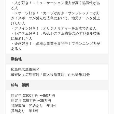
・人が好き！コミュニケーション能力が高く協調性があ
る人

・スポーツ好き！：カープが好き！サンフレッチェが好
き！スポーツが盛んな広島において、地元チームを盛上
げたい人

・デザイン好き！：オリジナリティーを追求できる人

・システム好き！：Webシステム構築含めデジタル技術
に精通した人

・企画好き！：多様な事業を展開中！プランニング力が
ある人
勤務地
広島県広島市南区
最寄駅：広島電鉄「南区役所前駅」から徒歩11分
給与・報酬
想定年収300万円〜450万円
想定月収25万円〜35万円
特記事項：昇給あり　年1回

賞与あり　年1回
