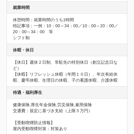
就業時間
休憩時間：就業時間のうち1時間
特記事項：一例：10：00～34：00／10：00～20：00／
20：00～34：00　等

シフト制
休暇・休日
【休日】週休２日制、常駐先の特別休日（創立記念日な
ど）

【休暇】リフレッシュ休暇（年間１０日）、年次有給休
暇、慶弔休暇、生理日の休暇、子の看護休暇、介護休暇
待遇・福利厚生
健康保険,厚生年金保険,労災保険,雇用保険
交通費：規定に基づき支給（上限５万円）
【受動喫煙防止情報】
屋内受動喫煙対策：対策あり