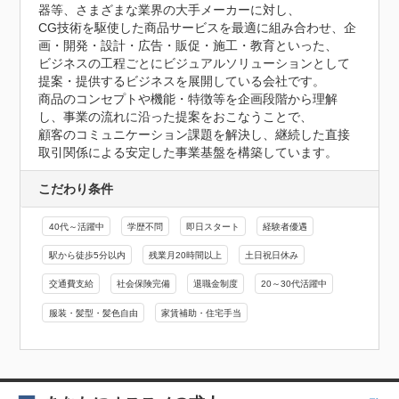
器等、さまざまな業界の大手メーカーに対し、

CG技術を駆使した商品サービスを最適に組み合わせ、企
画・開発・設計・広告・販促・施工・教育といった、

ビジネスの工程ごとにビジュアルソリューションとして
提案・提供するビジネスを展開している会社です。

商品のコンセプトや機能・特徴等を企画段階から理解
し、事業の流れに沿った提案をおこなうことで、

顧客のコミュニケーション課題を解決し、継続した直接
取引関係による安定した事業基盤を構築しています。
こだわり条件
40代～活躍中
学歴不問
即日スタート
経験者優遇
駅から徒歩5分以内
残業月20時間以上
土日祝日休み
交通費支給
社会保険完備
退職金制度
20～30代活躍中
服装・髪型・髪色自由
家賃補助・住宅手当