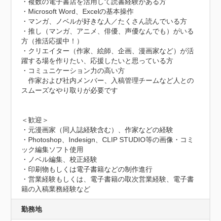
・複数の電子書店を活用して読書経験がある方

・Microsoft Word、Excelの基本操作

・マンガ、ノベルが好きな人／たくさん読んでいる方

・推し（マンガ、アニメ、俳優、声優なんでも）がいる
方（推活応援中！）

・クリエイター（作家、絵師、企画、漫画家など）が活
躍する場を作りたい、応援したいと思っている方

・コミュニケーション力の高い方

　作家および社内メンバー、入稿管理チームなど人との
スムーズなやり取りが必要です

＜歓迎＞

・元漫画家（同人誌経験含む）、作家などの経験

・Photoshop、Indesign、CLIP STUDIO等の画像・コミ
ック編集ソフト使用

・ノベル編集、校正経験

・印刷物もしくは電子書籍などの制作進行

・営業経験もしくは、電子書籍の取次営業経験、電子書
籍の入稿業務経験など
勤務地