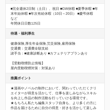
■完全週休2日制（土日）、祝日 ■GW休暇 ■夏季休暇 ■年
末年始休暇 ■年次有給休暇（10日～20日） ■慶弔休暇　
など
年間休日日数125日
待遇・福利厚生
健康保険,厚生年金保険,労災保険,雇用保険
交通費：交通費全額支給
諸手当：■健康診断あり ■カフェテリアプランあり
【受動喫煙防止情報】
屋内受動喫煙対策：対策あり
推薦ポイント
★漫画やノベルの制作において、関わっていただくクリ
エイターが得意を活かして、仕事を楽しみながらスキル
を向上し作品の制作活動を行っていける環境です。

★もちろん私たち編集スタッフ自身も、より多くの方に
作品を届けるために自分の得意・好きを活かして楽しみ