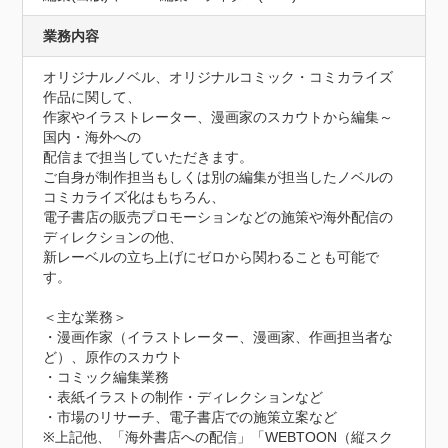
業務内容
オリジナルノベル、オリジナルコミック・コミカライズ
作品に関して、

作家やイラストレーター、漫画家のスカウトから編集～
国内・海外への

配信まで担当していただきます。

ご自身が制作担当もしくは別の編集が担当したノベルの
コミカライズ化はもちろん、

電子書店の販売プロモーションなどの施策や海外配信の
ディレクションの他、

新レーベルの立ち上げにゼロから関わることも可能で
す。

＜主な業務＞

・漫画作家（イラストレーター、漫画家、作画担当者な
ど）、原作のスカウト

・コミック編集業務

・表紙イラストの制作・ディレクションなど

・市場のリサーチ、電子書店での施策立案など

※上記他、「海外書店への配信」「WEBTOON（縦スク