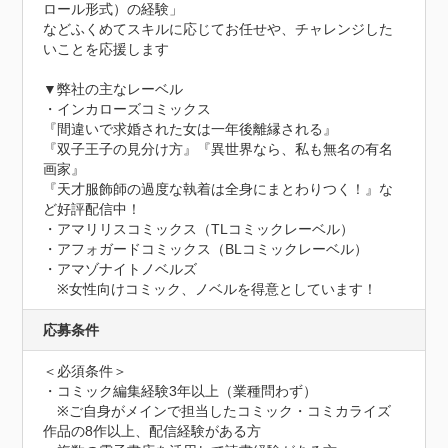
ロール形式）の経験」

などふくめてスキルに応じてお任せや、チャレンジした
いことを応援します

▼弊社の主なレーベル

・インカローズコミックス

『間違いで求婚された女は一年後離縁される』

『双子王子の見分け方』『異世界なら、私も無名の有名
画家』

『天才服飾師の過度な執着は全身にまとわりつく！』な
ど好評配信中！

・アマリリスコミックス（TLコミックレーベル）

・アフォガードコミックス（BLコミックレーベル）

・アマゾナイトノベルズ

　※女性向けコミック、ノベルを得意としています！
応募条件
＜必須条件＞

・コミック編集経験3年以上（業種問わず）

　※ご自身がメインで担当したコミック・コミカライズ
作品の8作以上、配信経験がある方
