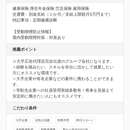
健康保険,厚生年金保険,労災保険,雇用保険
交通費：別途支給（１か月／支給上限額月5万円まで）
特記事項：定期健康診断
【受動喫煙防止情報】
屋内受動喫煙対策：対策あり
推薦ポイント
☆大手広告代理店完全出資のグループ会社になります。

☆経験を積みたい、スキルを存分に活かして就業したい
方にオススメな環境です。

☆大手企業や有名企業などの案件に携わることができま
す。

☆常駐先企業への社員登用実績多数有！将来を見据えて
安定的に働きたい人にもオススメです。
こだわり条件
大手企業
女性が活躍
学歴不問
即日スタート
未経験者歓迎
経験者優遇
駅から徒歩5分以内