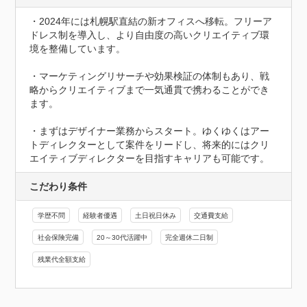
・2024年には札幌駅直結の新オフィスへ移転。フリーア
ドレス制を導入し、より自由度の高いクリエイティブ環
境を整備しています。

・マーケティングリサーチや効果検証の体制もあり、戦
略からクリエイティブまで一気通貫で携わることができ
ます。

・まずはデザイナー業務からスタート。ゆくゆくはアー
トディレクターとして案件をリードし、将来的にはクリ
エイティブディレクターを目指すキャリアも可能です。
こだわり条件
学歴不問
経験者優遇
土日祝日休み
交通費支給
社会保険完備
20～30代活躍中
完全週休二日制
残業代全額支給