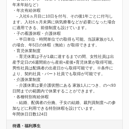
年末年始など）

・年次有給休暇

　- 入社6ヵ月目に10日を付与、その後1年ごとに付与し
ます。入社6ヵ月未満に病気療養などが必要になった場合
に適用できる、前借制度も設けています。

・子の看護休暇・介護休暇

　- 半日単位・時間単位での取得も可能。当該家族が1人
の場合、年5日の休暇（無給）が取得できます。

・育児休業制度

　- 育児休業は子が1歳に達するまでの間、女性社員は出
産予定日の6週間前から産前+産後+育児休業が取得可能。
男性社員は配偶者の出産日から取得可能です。※条件に
より、契約社員・パート社員でも取得が可能です。

・介護休業制度

　- 介護休業は要介護状態にある 家族1人につき、のべ93
日間までの範囲内で休業することができます。

・各種特別有給休暇

　- 結婚、配偶者の分娩、子女の結婚、裁判員制度への参
加などに利用できる特別休暇を設けています。
年間休日日数124日
待遇・福利厚生