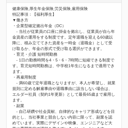
健康保険,厚生年金保険,労災保険,雇用保険
特記事項：【福利厚生】

▼働き方

・企業型確定拠出年金（DC）

　- 当社が従業員の口座に掛金を拠出し、従業員が自ら年
金資産の運用をする制度です。定年退職を迎える60歳以
降に、積み立ててきた資産を一時金（退職金）として受
け取るか、年金の形式で受け取る選択ができます。

・育児・介護 短時間勤務

　- 1日の勤務時間を4・5・6・7時間に短縮できる制度で
す。育児短時間勤務は、中学校1年生になるまで適用でき
ます。

・再雇用制度

　- 満60歳で定年退職となりますが、本人が希望し、就業
規則に定める解雇事由や退職事由に該当しない場合は、
エルダー社員（契約1年更新）として最長65歳まで雇用し
ます。

・副業

　- 自己研鑽や社会貢献、自律的なキャリア形成などを目
的とし、当社事業と競合しない内容に限って、副業を認
めています。実際にデザインや映像、エンジニアなど大