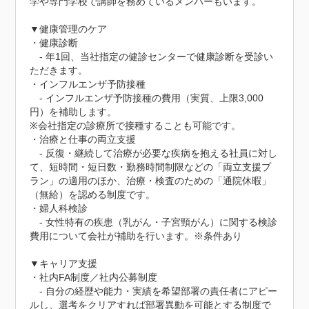
学や専門学校で講師を務めているメンバーもいます。

▼健康管理のケア

・健康診断

　- 年1回、当社指定の健診センターで健康診断を受診い
ただきます。

・インフルエンザ予防接種

　- インフルエンザ予防接種の費用（実質、上限3,000
円）を補助します。

※会社指定の診療所で接種することも可能です。

・治療と仕事の両立支援

　- 反復・継続して治療が必要な疾病を抱える社員に対し
て、短時間・短日数・勤務時間制限などの「両立支援プ
ラン」の適用のほか、治療・検査のための「通院休暇」
（無給）を認める制度です。

・婦人科検診

　- 女性特有の疾患（乳がん・子宮頸がん）に関する検診
費用について会社が補助を行います。※条件あり

▼キャリア支援

・社内FA制度／社内公募制度

　- 自分の経歴や能力・実績を希望部署の責任者にアピー
ルし、選考をクリアすれば部署異動を可能とする制度で