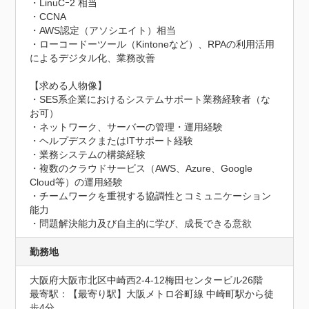
・LinuCｰ2 相当

・CCNA

・AWS認定（アソシエイト）相当

・ローコードーツール（Kintoneなど）、RPAの利用活用
によるデジタル化、業務改善

【求める人物像】

・SES系企業におけるシステムサポート業務経験者（な
お可）

・ネットワーク、サーバーの管理・運用経験

・ヘルプデスクまたはITサポート経験

・業務システムの構築経験

・複数のクラウドサービス（AWS、Azure、Google 
Cloud等）の運用経験

・チームワークを重視する協調性とコミュニケーション
能力

・問題解決能力及び自主的に学び、成長できる意欲
勤務地
大阪府大阪市北区中崎西2-4-12梅田センタービル26階
最寄駅：【最寄り駅】大阪メトロ谷町線 中崎町駅から徒
歩4分
