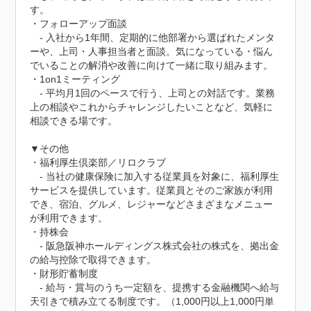
す。

・フォローアップ面談

　- 入社から1年間、定期的に他部署から選ばれたメンタ
ーや、上司・人事担当者と面談。気になっている・悩ん
でいることの解消や改善に向けて一緒に取り組みます。

・1on1ミーティング

　- 平均月1回のペースで行う、上司との対話です。業務
上の相談やこれからチャレンジしたいことなど、気軽に
相談できる場です。

▼その他

・福利厚生倶楽部／リロクラブ

　- 当社の健康保険に加入する従業員を対象に、福利厚生
サービスを提供しています。従業員とそのご家族が利用
でき、宿泊、グルメ、レジャーなどさまざまなメニュー
が利用できます。

・持株会

　- 阪急阪神ホールディングス株式会社の株式を、拠出金
の給与控除で取得できます。

・財形貯蓄制度

　- 給与・賞与のうち一定額を、提携する金融機関へ給与
天引きで積み立てる制度です。（1,000円以上1,000円単