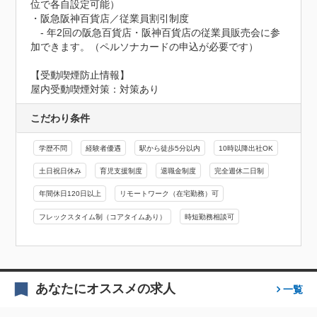
位で各自設定可能）

・阪急阪神百貨店／従業員割引制度

　- 年2回の阪急百貨店・阪神百貨店の従業員販売会に参
加できます。（ペルソナカードの申込が必要です）
【受動喫煙防止情報】
屋内受動喫煙対策：対策あり
こだわり条件
学歴不問
経験者優遇
駅から徒歩5分以内
10時以降出社OK
土日祝日休み
育児支援制度
退職金制度
完全週休二日制
年間休日120日以上
リモートワーク（在宅勤務）可
フレックスタイム制（コアタイムあり）
時短勤務相談可
あなたにオススメの求人
一覧