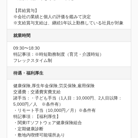
【昇給賞与】

※会社の業績と個人の評価を鑑みて決定

※支給賞与支給は、継続1年以上勤務している社員が対象
就業時間
09:30〜18:30
特記事項：※時短勤務制度（育児・介護時短）

フレックスタイム制
待遇・福利厚生
健康保険,厚生年金保険,労災保険,雇用保険
交通費：交通費実費支給
諸手当：・子ども手当（1人目：10,000円、2人目以降：
5,000円／人　※条件有）

・リモート手当（10,000円／月）※条件有
特記事項：【福利厚生】

・関東ITソフトウェア健康保険組合

・定期健康診断

・敷地内喫煙可能場所あり