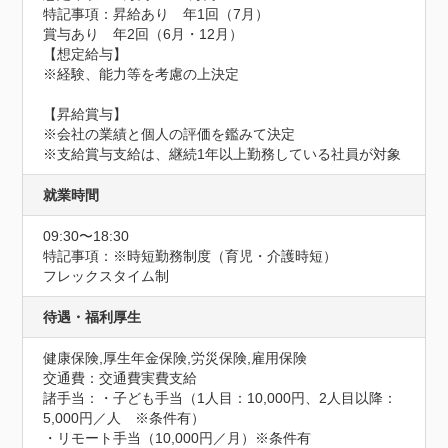
特記事項：昇給あり　年1回（7月）

賞与あり　年2回（6月・12月）

【想定給与】

※経験、能力等を考慮の上決定

【昇給賞与】

※会社の業績と個人の評価を鑑みて決定

※支給賞与支給は、継続1年以上勤務している社員が対象
就業時間
09:30〜18:30
特記事項：※時短勤務制度（育児・介護時短）

フレックスタイム制
待遇・福利厚生
健康保険,厚生年金保険,労災保険,雇用保険
交通費：交通費実費支給
諸手当：・子ども手当（1人目：10,000円、2人目以降：
5,000円／人　※条件有）

・リモート手当（10,000円／月）※条件有