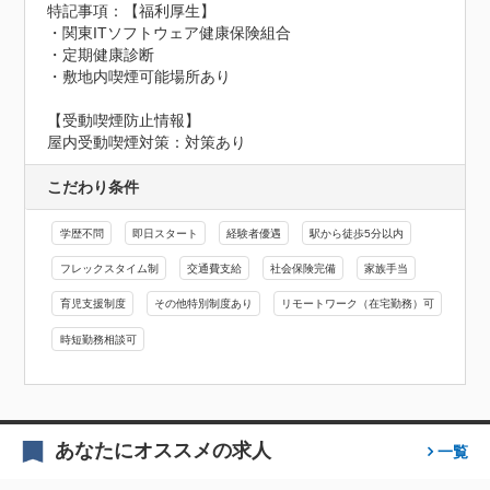
特記事項：【福利厚生】

・関東ITソフトウェア健康保険組合

・定期健康診断

・敷地内喫煙可能場所あり
【受動喫煙防止情報】
屋内受動喫煙対策：対策あり
こだわり条件
学歴不問
即日スタート
経験者優遇
駅から徒歩5分以内
フレックスタイム制
交通費支給
社会保険完備
家族手当
育児支援制度
その他特別制度あり
リモートワーク（在宅勤務）可
時短勤務相談可
あなたにオススメの求人
一覧