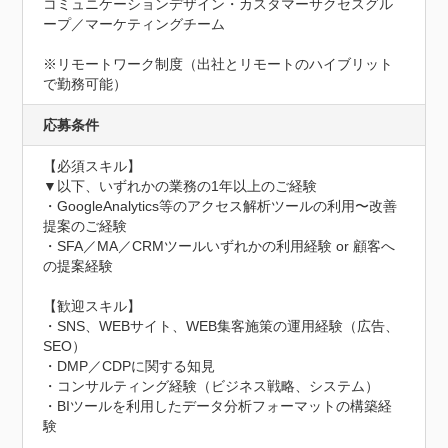
コミュニケーションデザイン・カスタマーサクセスグル
ープ／マーケティングチーム

※リモートワーク制度（出社とリモートのハイブリット
で勤務可能）
応募条件
【必須スキル】

▼以下、いずれかの業務の1年以上のご経験

・GoogleAnalytics等のアクセス解析ツールの利用〜改善
提案のご経験

・SFA／MA／CRMツールいずれかの利用経験 or 顧客へ
の提案経験

【歓迎スキル】

・SNS、WEBサイト、WEB集客施策の運用経験（広告、
SEO）

・DMP／CDPに関する知見

・コンサルティング経験（ビジネス戦略、システム）

・BIツールを利用したデータ分析フォーマットの構築経
験
