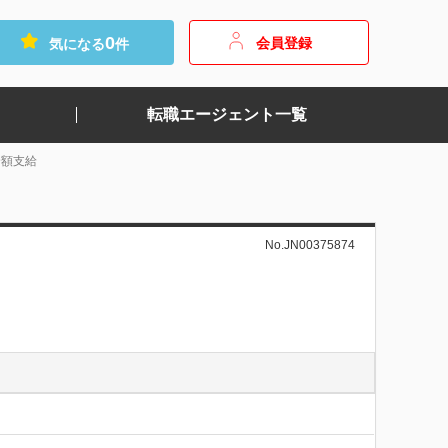
0
会員登録
気になる
件
転職エージェント一覧
全額支給
No.JN00375874