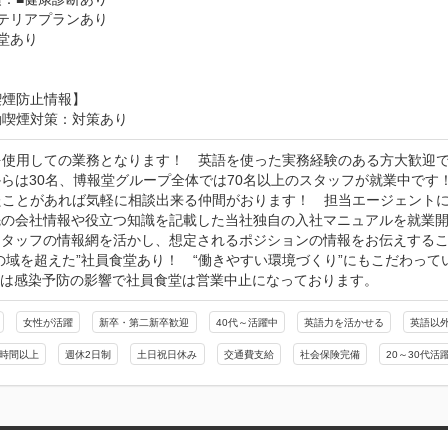
テリアプランあり

堂あり

喫煙防止情報】
動喫煙対策：対策あり
を使用しての業務となります！　英語を使った実務経験のある方大歓迎で
らは30名、博報堂グループ全体では70名以上のスタッフが就業中です！
たことがあれば気軽に相談出来る仲間がおります！　担当エージェントに
先の会社情報や役立つ知識を記載した当社独自の入社マニュアルを就業開
スタッフの情報網を活かし、想定されるポジションの情報をお伝えするこ
の域を超えた”社員食堂あり！　“働きやすい環境づくり”にもこだわって
在は感染予防の影響で社員食堂は営業中止になっております。
女性が活躍
新卒・第二新卒歓迎
40代～活躍中
英語力を活かせる
英語以
0時間以上
週休2日制
土日祝日休み
交通費支給
社会保険完備
20～30代活