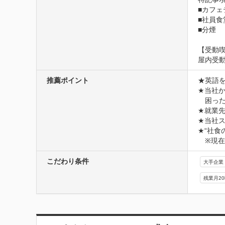
■カフェ
■社員食
■分煙
【受動
屋内受
推薦ポイント
★英語
★当社か
　困っ
★就業
★当社
★“社食
　※現
こだわり条件
大手企業
残業月2