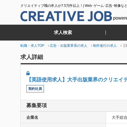
クリエイティブ職の求人が7.5万件以上！| Web･ゲーム･広告･映像な
power
求人検索
転職・求人TOP
広告・出版業界系の求人
制作進行の求人
【
求人詳細
【英語使用求人】大手出版業界のクリエイ
契約社員
募集要項
企業名
大手総