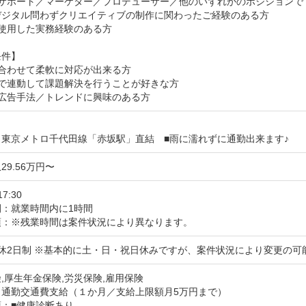
サポート／マーケター／プロデューサー／他のいずれかのポジションで

デジタル問わずクリエイティブの制作に関わったご経験のある方

使用した実務経験のある方

件】

合わせて柔軟に対応が出来る方

で連動して課題解決を行うことが好きな方

の広告手法／トレンドに興味のある方
：東京メトロ千代田線「赤坂駅」直結　■雨に濡れずに通勤出来ます♪
29.56万円〜
17:30
間：就業時間内に1時間
項：※残業時間は案件状況により異なります。
週休2日制 ※基本的に土・日・祝日休みですが、案件状況により変更の可
,厚生年金保険,労災保険,雇用保険
：通勤交通費支給（１か月／支給上限額月5万円まで）
：■健康診断あり
