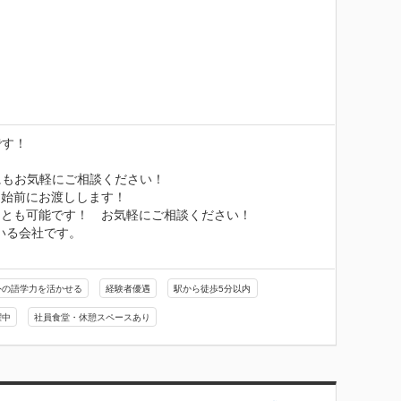
す！



もお気軽にご相談ください！

始前にお渡しします！

とも可能です！　お気軽にご相談ください！

いる会社です。

外の語学力を活かせる
経験者優遇
駅から徒歩5分以内
躍中
社員食堂・休憩スペースあり