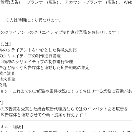
管理(広告) 、 プランナー(広告) 、 アカウントプランナー(広告) 、 Webマ
月　※入社時期により異なります。
界のクライアントのクリエイティブ制作進行業務をお任せします！

には】

界のクライアントを中心とした得意先対応

のクリエイティブの制作進行管理

ル領域のクリエイティブの制作進行管理

告など様々な広告媒体と連動した広告戦略の策定

競合調査

請求業務

業務

ション・これまでのご経験や案件状況によってお任せする業務に変動があ
】

くの広告賞を受賞した総合広告代理店ならではのインパクトある広告を、
な広告媒体と連動させて企画・提案が行えます！
キル・経験】
