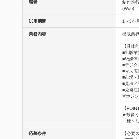
職種
制作進行
(Web)
試用期間
1～3か
業務内容
出版業
【具体的
■出版業
■紙媒体
■デジタ
■マス広
■市場・
■見積／
■受発注
※ポジ
【POINT
★数多
　様々
応募条件
【必要ス