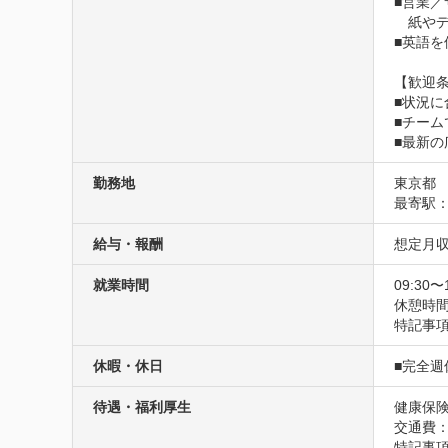
■営業／
　紙や
■英語を
【歓迎条
■状況に
■チーム
■最新
勤務地
東京都
最寄駅
給与・報酬
想定月収
就業時間
09:30〜
休憩時
特記事
休暇・休日
■完全
待遇・福利厚生
健康保険
交通費
特記事項