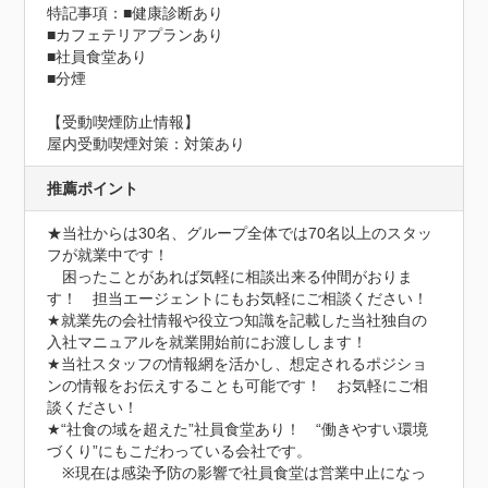
特記事項：■健康診断あり

■カフェテリアプランあり

■社員食堂あり

■分煙
【受動喫煙防止情報】
屋内受動喫煙対策：対策あり
推薦ポイント
★当社からは30名、グループ全体では70名以上のスタッ
フが就業中です！

　困ったことがあれば気軽に相談出来る仲間がおりま
す！　担当エージェントにもお気軽にご相談ください！

★就業先の会社情報や役立つ知識を記載した当社独自の
入社マニュアルを就業開始前にお渡しします！

★当社スタッフの情報網を活かし、想定されるポジショ
ンの情報をお伝えすることも可能です！　お気軽にご相
談ください！

★“社食の域を超えた”社員食堂あり！　“働きやすい環境
づくり”にもこだわっている会社です。

　※現在は感染予防の影響で社員食堂は営業中止になっ