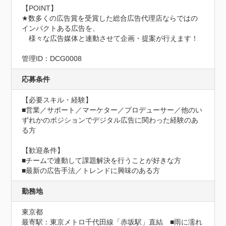
【POINT】

★数多くの広告賞を受賞した総合広告代理店ならではの
インパクトある広告を、

　様々な広告媒体と連動させて企画・提案が行えます！

管理ID：DCG0008
応募条件
【必要スキル・経験】

■営業／サポート／マーケター／プロデューサー／他のい
ずれかのポジションでデジタル広告に関わった経験のあ
る方

【歓迎条件】

■チームで連動して課題解決を行うことが好きな方

■最新の広告手法／トレンドに興味のある方
勤務地
東京都
最寄駅：東京メトロ千代田線「赤坂駅」直結　■雨に濡れ