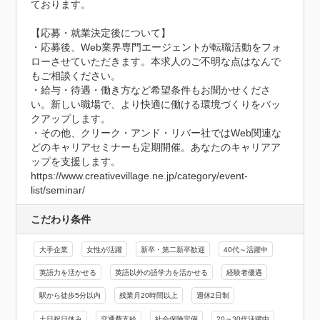
ております。

【応募・就業決定後について】

・応募後、Web業界専門エージェントが転職活動をフォ
ローさせていただきます。本求人のご不明な点はなんで
もご相談ください。

・給与・待遇・働き方など希望条件もお聞かせくださ
い。新しい職場で、より快適に働ける環境づくりをバッ
クアップします。

・その他、クリーク・アンド・リバー社ではWeb関連な
どのキャリアセミナーも定期開催。あなたのキャリアア
ップを支援します。

https://www.creativevillage.ne.jp/category/event-
list/seminar/
こだわり条件
大手企業
女性が活躍
新卒・第二新卒歓迎
40代～活躍中
英語力を活かせる
英語以外の語学力を活かせる
経験者優遇
駅から徒歩5分以内
残業月20時間以上
週休2日制
土日祝日休み
交通費支給
社会保険完備
20～30代活躍中