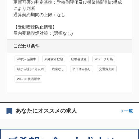
更新可否の判定基準：学校側評価及び授業時間割の構成
により判断

通算契約期間の上限：なし
【受動喫煙防止情報】
屋内受動喫煙対策：(選択なし)
こだわり条件
40代～活躍中
未経験者歓迎
経験者優遇
Wワーク可能
駅から徒歩5分以内
残業なし
平日休みあり
交通費支給
20～30代活躍中
あなたにオススメの求人
一覧