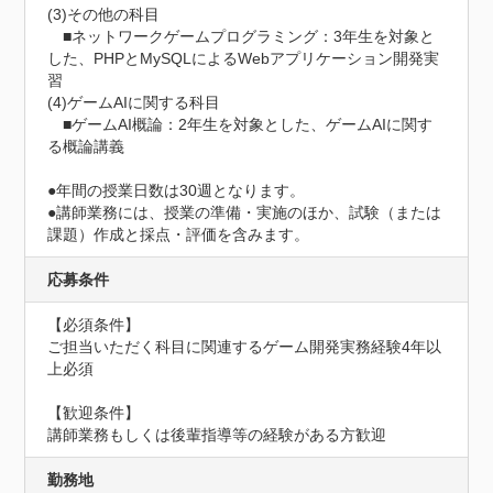
(3)その他の科目

　■ネットワークゲームプログラミング：3年生を対象と
した、PHPとMySQLによるWebアプリケーション開発実
習

(4)ゲームAIに関する科目

　■ゲームAI概論：2年生を対象とした、ゲームAIに関す
る概論講義

●年間の授業日数は30週となります。

●講師業務には、授業の準備・実施のほか、試験（または
課題）作成と採点・評価を含みます。
応募条件
【必須条件】

ご担当いただく科目に関連するゲーム開発実務経験4年以
上必須

【歓迎条件】

講師業務もしくは後輩指導等の経験がある方歓迎
勤務地