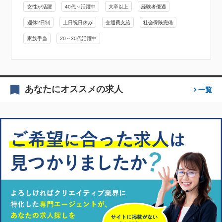
女性が活躍
40代～活躍中
大卒以上
経験者優遇
週休2日制
土日祝日休み
交通費支給
社会保険完備
家族手当
20～30代活躍中
あなたにオススメの求人
一覧