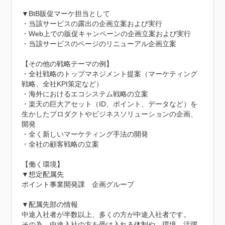
▼BtB販促マーケ担当として

・当該サービスの露出の企画立案および実行

・Web上での販促キャンペーンの企画立案および実行

・当該サービスのページのリニューアル企画立案

【その他の戦略テーマの例】

・全社戦略のトップマネジメント提案（マーケティング
戦略、全社KPI策定など）

・海外におけるエコシステム戦略の立案

・楽天の巨大アセット（ID、ポイント、データなど）を
生かしたプロダクトやビジネスソリューションの企画、
開発

・全く新しいマーケティング手法の開発

・全社の顧客戦略の立案

【働く環境】

▼想定配属先

ポイント事業開発課　企画グループ

▼配属先部の情報

中途入社者が半数以上、多くの方が中途入社者です。

その為、中途入社の方を受け入れる体制や、環境、活躍