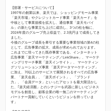
【部署・サービスについて】

1997年の創業以来、楽天では、ショッピングモール事業
「楽天市場」やクレジットカード事業「楽天カード」を
中核として事業規模を拡大し、通信事業「楽天モバイ
ル」の新たな事業立ち上げに成功し、3つの柱を軸に、
2024年度のグループ売上収益で、2.3兆円まで成長してき
ました。

今後のグループ成長を牽引する重要な事業領域の第4の柱
として、広告事業の拡大、成長が求められております。

これまでに培ってきた既存事業である、インターネット
広告事業「楽天マーケティング／LinkShare」、マーケテ
ィングリサーチ事業「楽天インサイト」、 マーケティン
グソリューションズ事業 「楽天データマーケティング」
に加え、70以上のサービスで展開されるすべての広告事
業、「楽天会員」、「楽天ポイント」、「ブランド
力」、「会員データ」といったアセットを最大限活かし
た、｢楽天経済圏」とのシナジーを武器に新しいビジネス
モデルを創造し、顧客企業の唯一無二のマーケティング
パートナー貢献していくというビジョンを持っていま
す」
