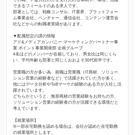
できるフィールドのある求人です。

部署としては、戦略コンサル、IT業界、プラットフォー
ム事業会社、ベンチャー、通信会社、コンテンツ運営会
社などからの転職者実績があります。

▼配属想定の課の情報

アド&メディアカンパニー マーケティングパートナー事
業 ポイント事業開発部 企画グループ

4名ほどのメンバーが在籍しており、男女比は同じくら
い、平均年齢も部署と同じくおおよそ30代前半です。

営業職の方が多い為、前職は営業職（IT商材、ソリュー
ション営業の経験者など）で活躍されていた方が多く、
他にはデータ分析やToBマーケの経験のある方が入社し活
躍されています。

どちらかというと、無形商材の営業経験をお持ちの方、
ソリューション営業の経験者の方が活躍できる環境だと
考えています。

【就業場所】

※一部在宅勤務を認める場合は、会社が認めた在宅勤務
の就業場所とします。
