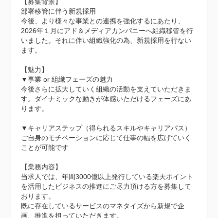
【募集背景】

部署移管に伴う新規採用

今後、より様々な事業との連携を強化するにあたり、
2026年１月にアド＆メディアカンパニーへ組織移管を行
いました。それに伴い組織強化の為、新規採用を行ない
ます。

【魅力】

▼事業 or 組織フェーズの魅力

今後さらに拡大していく組織の活動を支えていただきま
す。ダイナミックな動きが体感いただけるフェーズにあ
ります。

▼キャリアステップ（得られるスキルやキャリアパス）

ご自身のモチベーションに応じて仕事の幅を広げていく
ことが可能です

【業務内容】

当求人では、年間3000億以上発行している楽天ポイント
を活用したビジネスの推進にご尽力頂ける方を募集して
おります。

既に存在しているサービスのマネタイズから新規で企
画、推進を担っていただきます。
