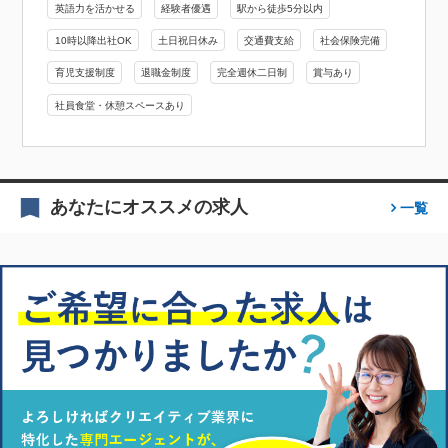
英語力を活かせる
経験者優遇
駅から徒歩5分以内
10時以降出社OK
土日祝日休み
交通費支給
社会保険完備
育児支援制度
退職金制度
完全週休二日制
賞与あり
社員食堂・休憩スペースあり
あなたにオススメの求人
一覧