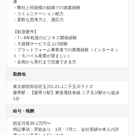
者

・弊社と同規模の組織での就業経験

・コミュニケーション能力

・柔軟な思考力と、適応力

【歓迎要件】

・7～8年程度のビジネス開発経験

・大規模サービス立上げ経験

・プラットフォーム事業者での業務経験（インターネッ
ト・モバイル産業が望ましい）

・企画から実行まで完遂できる方
勤務地
東京都世田谷区玉川2-21-1二子玉川ライズ
最寄駅：【最寄り駅】東急電鉄各線 二子玉川駅から徒歩
1分
給与・報酬
想定月収30.1万円〜
特記事項：昇給あり　1月・7月に、会社実績や本人の評