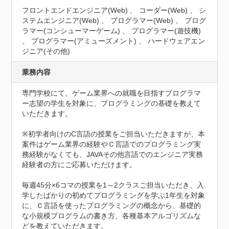
フロントエンドエンジニア(Web) 、 コーダー(Web) 、 シ
ステムエンジニア(Web) 、 プログラマー(Web) 、 プログ
ラマー(コンシューマーゲーム) 、 プログラマー(遊技機)
、 プログラマー(アミューズメント) 、 ハードウェアエン
ジニア(その他)
業務内容
専門学校にて、ゲーム業界への就職を目指すプログラマ
ー志望の学生を対象に、プログラミングの基礎を教えて
いただきます。

※初学者向けのC言語の授業をご担当いただきますが、本
案件はゲーム業界の経験やＣ言語でのプログラミング実
務経験がなくても、JAVAその他言語でのエンジニア実務
経験者の方にご応募いただけます。

毎週45分×6コマの授業を1～2クラスご担当いただき、入
学したばかりの初めてプログラミングを学ぶ1年生を対象
に、Ｃ言語を使ったプログラミングの概念から、基礎的
な小規模プログラムの書き方、各種基本アルゴリズムな
どを教えていただきます。
