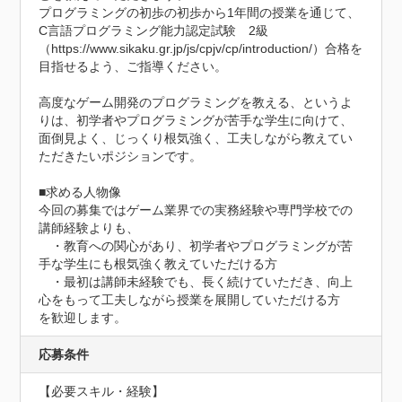
プログラミングの初歩の初歩から1年間の授業を通じて、
C言語プログラミング能力認定試験　2級
（https://www.sikaku.gr.jp/js/cpjv/cp/introduction/）合格を
目指せるよう、ご指導ください。

高度なゲーム開発のプログラミングを教える、というよ
りは、初学者やプログラミングが苦手な学生に向けて、
面倒見よく、じっくり根気強く、工夫しながら教えてい
ただきたいポジションです。

■求める人物像

今回の募集ではゲーム業界での実務経験や専門学校での
講師経験よりも、

　・教育への関心があり、初学者やプログラミングが苦
手な学生にも根気強く教えていただける方

　・最初は講師未経験でも、長く続けていただき、向上
心をもって工夫しながら授業を展開していただける方

を歓迎します。
応募条件
【必要スキル・経験】
