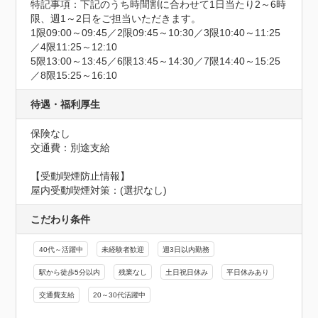
特記事項：下記のうち時間割に合わせて1日当たり2～6時
限、週1～2日をご担当いただきます。

1限09:00～09:45／2限09:45～10:30／3限10:40～11:25
／4限11:25～12:10

5限13:00～13:45／6限13:45～14:30／7限14:40～15:25
／8限15:25～16:10
待遇・福利厚生
保険なし
交通費：別途支給
【受動喫煙防止情報】
屋内受動喫煙対策：(選択なし)
こだわり条件
40代～活躍中
未経験者歓迎
週3日以内勤務
駅から徒歩5分以内
残業なし
土日祝日休み
平日休みあり
交通費支給
20～30代活躍中