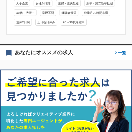
大手企業
女性が活躍
主婦・主夫歓迎
新卒・第二新卒歓迎
40代～活躍中
学歴不問
経験者優遇
残業月20時間未満
週休2日制
土日祝日休み
20～30代活躍中
あなたにオススメの求人
一覧