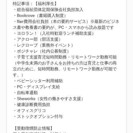
特記事項：【福利厚生】

・総合福祉団体定期保険会社負担加入

・Bookrove（書籍購入制度）

・flier費用会社負担（本の要約サービス）※最新のビジネ
ス書や教養書の要約が、PC・スマホから読み放題です

・ヨロラン！（入社時歓迎ランチ補助支援）

・アクロー部（部活支援）

・レクローブ（業務外イベント）

・ポジチャレ（社内公募制度）

・子育て支援育児短時間勤務・リモートワーク勤務可能
（中学生未満のお子さんをお持ちの方は育児と仕事の両
立のために、短時間勤務、リモートワーク勤務が可能で
す。）

・ベビーシッター利用補助

・PC・ディスプレイ支給

・自転車通勤

・Sheworks（女性の働きやすさ支援）

・健康診断費用負担

・オフィスグリコ

・ストックオプション付与
【受動喫煙防止情報】