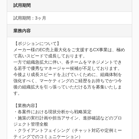
試用期間
試用期間：3ヶ月
業務内容
【ポジションについて】

メーカー様のEC売上最大化をご支援するCX事業は、極め
て高いスピードで成長しております。

一方で組織急拡大に伴い、各チームをマネジメントでき
る若手で優秀なマネージャー候補が不足しております。
今後より成長スピードを上げていくために、組織体制を
強化すべく、マーケティングのご経歴をお持ちでかつ今
後の組織拡大を引っ張っていただける方を募集いたしま
す。

【業務内容】

・各案件における現状分析から戦略策定

・施策の実行計画や担当アサイン、進捗確認などのプロ
ジェクト管理全般

・クライアントフェイシング（チャット対応や定例ミー
ティングでのコミュニケーション）
