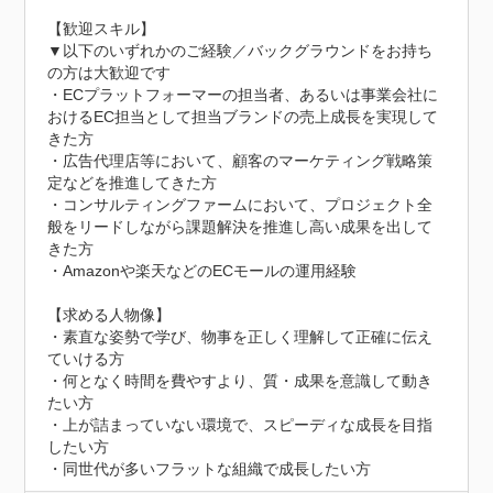
【歓迎スキル】

▼以下のいずれかのご経験／バックグラウンドをお持ち
の方は大歓迎です

・ECプラットフォーマーの担当者、あるいは事業会社に
おけるEC担当として担当ブランドの売上成長を実現して
きた方

・広告代理店等において、顧客のマーケティング戦略策
定などを推進してきた方

・コンサルティングファームにおいて、プロジェクト全
般をリードしながら課題解決を推進し高い成果を出して
きた方

・Amazonや楽天などのECモールの運用経験

【求める人物像】

・素直な姿勢で学び、物事を正しく理解して正確に伝え
ていける方

・何となく時間を費やすより、質・成果を意識して動き
たい方

・上が詰まっていない環境で、スピーディな成長を目指
したい方

・同世代が多いフラットな組織で成長したい方