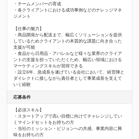
・チームメンバーの育成

・各クライアントにおける成功事例などのナレッジマネ
ジメント

【仕事の魅力】

・商品開発から配送まで、幅広くソリューションを提供
しているためクライアントの本質的な課題に向き合った
支援が可能

・食品から日用品・アパレルなど様々な業界のクライア
ントの支援を担っていただくため、幅広い領域における
マーケティングスキルが習得できる

・設立6年、急成長を遂げている会社において、経営陣と
ダイレクトに接しながら責任者として事業成長を支えて
いく経験
応募条件
【必須スキル】

・スタートアップで高い目標に向けてチャレンジしてい
くマインドセットをお持ちの方

・当社のミッション・ビジョンへの共感、事業内容に興
味をお持ちの方
