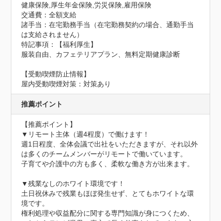
健康保険,厚生年金保険,労災保険,雇用保険
交通費：全額支給
諸手当：在宅勤務手当（在宅勤務契約の場合、通勤手当
は支給されません）
特記事項：【福利厚生】

服装自由、カフェテリアプラン、無料定期健康診断
【受動喫煙防止情報】
屋内受動喫煙対策：対策あり
推薦ポイント
【推薦ポイント】

▼リモート主体（週4程度）で働けます！

週1日程度、全体会議で出社をいただきますが、それ以外
は多くのチームメンバーがリモートで働いています。

子育てや介護中の方も多く、柔軟な働き方が出来ます。

▼残業なしのホワイト環境です！

土日祝休みで残業もほぼ発生せず、とてもホワイトな環
境です。

権利処理や収益配分に関する専門知識が身につくため、