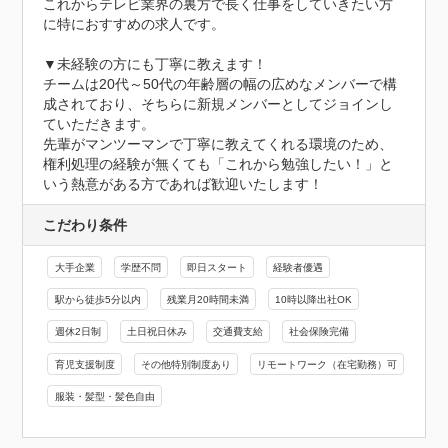
これからテレビ業界の裏方で長く仕事をしていきたい方
に特におすすめの求人です。

▼未経験の方にも丁寧に教えます！

チームは20代～50代の年齢層の幅の広めなメンバーで構
成されており、そちらに新規メンバーとしてジョインし
ていただきます。

先輩がマンツーマンで丁寧に教えてくれる環境のため、
権利処理の経験が無くても「これから勉強したい！」と
いう熱意がある方であれば歓迎いたします！
こだわり条件
大手企業
学歴不問
即日スタート
経験者優遇
駅から徒歩5分以内
残業月20時間未満
10時以降出社OK
週休2日制
土日祝日休み
交通費支給
社会保険完備
育児支援制度
その他特別制度あり
リモートワーク（在宅勤務）可
服装・髪型・髪色自由