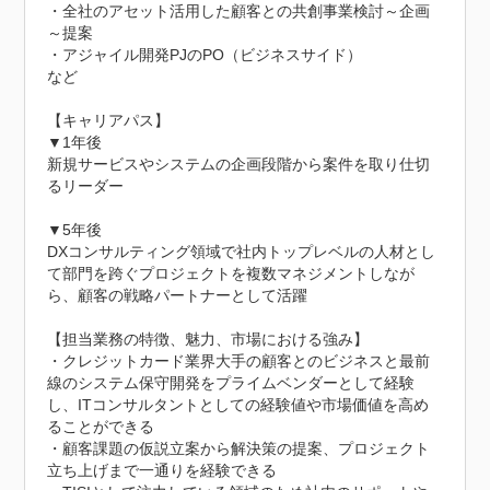
・全社のアセット活用した顧客との共創事業検討～企画
～提案

・アジャイル開発PJのPO（ビジネスサイド）

など

【キャリアパス】

▼1年後

新規サービスやシステムの企画段階から案件を取り仕切
るリーダー

▼5年後

DXコンサルティング領域で社内トップレベルの人材とし
て部門を跨ぐプロジェクトを複数マネジメントしなが
ら、顧客の戦略パートナーとして活躍

【担当業務の特徴、魅力、市場における強み】

・クレジットカード業界大手の顧客とのビジネスと最前
線のシステム保守開発をプライムベンダーとして経験
し、ITコンサルタントとしての経験値や市場価値を高め
ることができる

・顧客課題の仮説立案から解決策の提案、プロジェクト
立ち上げまで一通りを経験できる
