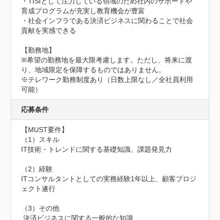
・TISIとして注力している領域のため社内のサポートや
育成プログラムが充実し教育機会が豊富

・社会インフラである決済ビジネスに関わることで社会
貢献を実感できる

【勤務地】

※希望の勤務地を最大限考慮します。ただし、将来に渡
り、地域限定を保障するものではありません。

※テレワーク勤務制度あり（日数上限なし／全社員利用
可能）
応募条件
【MUST要件】

（1）スキル

IT技術・トレンドに関する基礎知識、課題発見力

（2）経験

ITコンサルタントとしての実務経験1年以上、顧客プロジ
ェクト遂行

（3）その他

 決済ビジネスに関する一般的な知識
