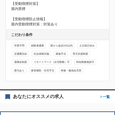
【受動喫煙対策】

屋内禁煙
【受動喫煙防止情報】
屋内受動喫煙対策：対策あり
こだわり条件
学歴不問
経験者優遇
駅から徒歩5分以内
土日祝日休み
交通費支給
社会保険完備
家族手当
育児支援制度
退職金制度
リモートワーク（在宅勤務）可
時短勤務相談可
賞与あり
家賃補助・住宅手当
研修・勉強会充実
あなたにオススメの求人
一覧