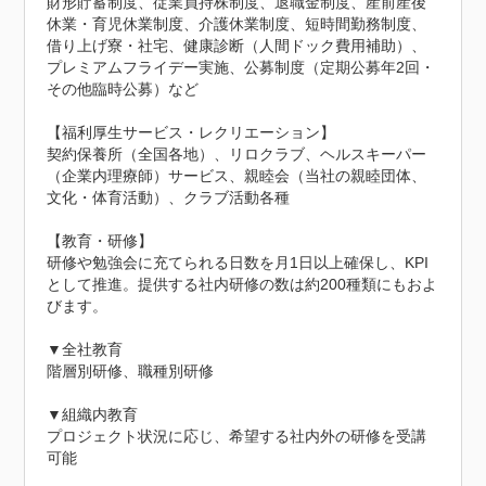
財形貯蓄制度、従業員持株制度、退職金制度、産前産後
休業・育児休業制度、介護休業制度、短時間勤務制度、
借り上げ寮・社宅、健康診断（人間ドック費用補助）、
プレミアムフライデー実施、公募制度（定期公募年2回・
その他臨時公募）など

【福利厚生サービス・レクリエーション】

契約保養所（全国各地）、リロクラブ、ヘルスキーパー
（企業内理療師）サービス、親睦会（当社の親睦団体、
文化・体育活動）、クラブ活動各種

【教育・研修】

研修や勉強会に充てられる日数を月1日以上確保し、KPI
として推進。提供する社内研修の数は約200種類にもおよ
びます。

▼全社教育

階層別研修、職種別研修

▼組織内教育

プロジェクト状況に応じ、希望する社内外の研修を受講
可能
