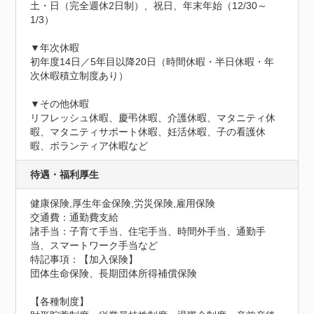
土・日（完全週休2日制）、祝日、年末年始（12/30～
1/3）

▼年次休暇

初年度14日／5年目以降20日（時間休暇・半日休暇・年
次休暇積立制度あり）

▼その他休暇

リフレッシュ休暇、慶弔休暇、介護休暇、マタニティ休
暇、マタニティサポート休暇、妊活休暇、子の看護休
暇、ボランティア休暇など
待遇・福利厚生
健康保険,厚生年金保険,労災保険,雇用保険
交通費：通勤費支給
諸手当：子育て手当、住宅手当、時間外手当、通勤手
当、スマートワーク手当など
特記事項：【加入保険】

団体生命保険、長期団体所得補償保険

【各種制度】
