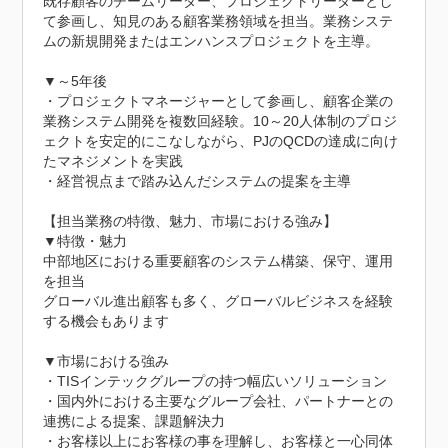
既存顧客のチームリーダー、プロジェクトリーダーとし
て参画し、知見のある顧客業務領域を担当。業務システ
ムの新規開発またはエンハンスプロジェクトを主導。

▼～5年後

・プロジェクトマネージャーとして参画し、顧客企業の
業務システム開発を複数回経験。10～20人体制のプロジ
ェクトを安定的にこなしながら、PJのQCDの達成に向け
たマネジメントを実践

・経営視点まで踏み込んだシステムの提案を主導

【担当業務の特徴、魅力、市場における強み】

▼特徴・魅力

中部地区における重要顧客のシステム構築、保守、運用
を担当

グローバル進出顧客も多く、グローバルビジネスを経験
する機会もあります

▼市場における強み

・TISインテックグループの持つ幅広いソリューション

・国内外における主要なグループ会社、パートナーとの
連携による提案、課題解決力

・お客様以上にお客様の事を理解し、お客様と一心同体