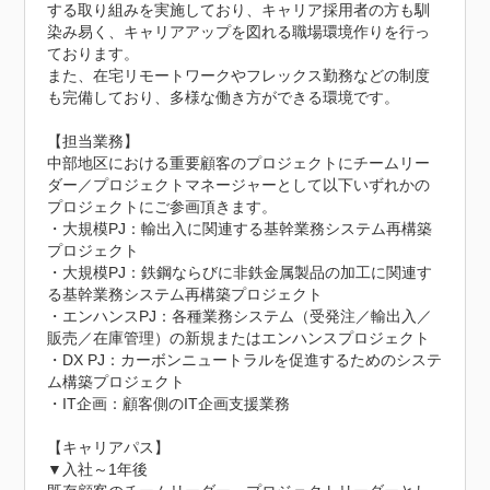
する取り組みを実施しており、キャリア採用者の方も馴
染み易く、キャリアアップを図れる職場環境作りを行っ
ております。

また、在宅リモートワークやフレックス勤務などの制度
も完備しており、多様な働き方ができる環境です。

【担当業務】

中部地区における重要顧客のプロジェクトにチームリー
ダー／プロジェクトマネージャーとして以下いずれかの
プロジェクトにご参画頂きます。

・大規模PJ：輸出入に関連する基幹業務システム再構築
プロジェクト

・大規模PJ：鉄鋼ならびに非鉄金属製品の加工に関連す
る基幹業務システム再構築プロジェクト

・エンハンスPJ：各種業務システム（受発注／輸出入／
販売／在庫管理）の新規またはエンハンスプロジェクト

・DX PJ：カーボンニュートラルを促進するためのシステ
ム構築プロジェクト

・IT企画：顧客側のIT企画支援業務

【キャリアパス】

▼入社～1年後
