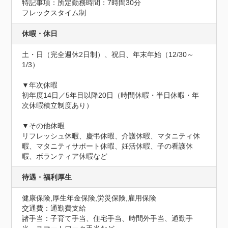
特記事項：所定勤務時間：7時間30分

フレックスタイム制
休暇・休日
土・日（完全週休2日制）、祝日、年末年始（12/30～
1/3）

▼年次休暇

初年度14日／5年目以降20日（時間休暇・半日休暇・年
次休暇積立制度あり）

▼その他休暇

リフレッシュ休暇、慶弔休暇、介護休暇、マタニティ休
暇、マタニティサポート休暇、妊活休暇、子の看護休
暇、ボランティア休暇など
待遇・福利厚生
健康保険,厚生年金保険,労災保険,雇用保険
交通費：通勤費支給
諸手当：子育て手当、住宅手当、時間外手当、通勤手