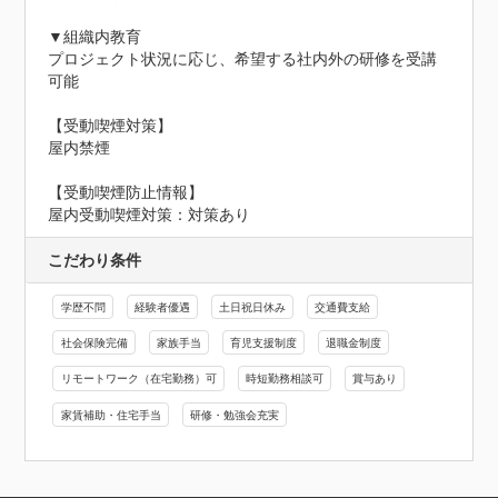
▼組織内教育

プロジェクト状況に応じ、希望する社内外の研修を受講
可能

【受動喫煙対策】

屋内禁煙
【受動喫煙防止情報】
屋内受動喫煙対策：対策あり
こだわり条件
学歴不問
経験者優遇
土日祝日休み
交通費支給
社会保険完備
家族手当
育児支援制度
退職金制度
リモートワーク（在宅勤務）可
時短勤務相談可
賞与あり
家賃補助・住宅手当
研修・勉強会充実