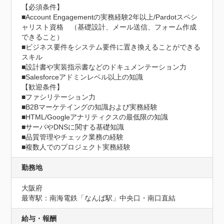
【必須条件】

■Account Engagementの実務経験2年以上/Pardotスペシ
ャリスト資格　（基礎設計、メール送信、フォーム作成
できること）

■ビジネス要件をシステム要件に置き換えることができる
スキル

■設計書や実装指示書などのドキュメンテーション力

■Salesforceアドミンレベル以上の知識

【歓迎条件】

■ファシリテーション力

■B2Bマーケテイングの知識および実務経験

■HTML/Googleアナリティクスの最低限の知識

■サーバやDNSに関する基礎知識

■品質管理やチェック業務の経験

■複数人でのプロジェクト実務経験
勤務地
大阪府
最寄駅：南海電鉄「なんば駅」中央口・南口直結
給与・報酬