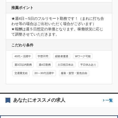
推薦ポイント
★週4日～5日のフルリモート勤務です！（まれに打ち合
わせ等の場合はご出社いただく場合がございます）

★報酬は週５日想定の単価となります。稼働状況に応じ
て調整させていただきます。
こだわり条件
40代～活躍中
学歴不問
経験者優遇
Wワーク可能
週3日以内勤務
週4日勤務
土日祝日休み
平日休みあり
交通費支給
20～30代活躍中
服装・髪型・髪色自由
あなたにオススメの求人
一覧