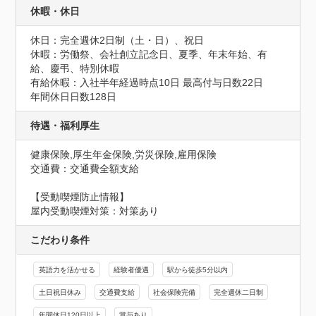
休暇・休日
休日：完全週休2日制（土・日）、祝日

休暇：労働祭、会社創立記念日、夏季、年末年始、有
給、慶弔、特別休暇

有給休暇：入社半年経過時点10日 最高付与日数22日
年間休日日数128日
待遇・福利厚生
健康保険,厚生年金保険,労災保険,雇用保険
交通費：交通費全額支給
【受動喫煙防止情報】
屋内受動喫煙対策：対策あり
こだわり条件
英語力を活かせる
経験者優遇
駅から徒歩5分以内
土日祝日休み
交通費支給
社会保険完備
完全週休二日制
年間休日120日以上
賞与あり