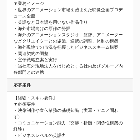
▼業務イメージ

・世界のアニメーション市場を踏まえた映像企画プロデ
ュース全般

・英語など日本語を用いない作品作り

・海外市場向けの原作の発掘

・海外のアニメーションスタジオ、監督、アニメーター
などクリエイターとの協業、連携の調整、体制の構築

・海外現地での市況を把握したビジネススキーム構案

・関連契約の調整

・宣伝戦略立案と実行

・当社海外現地法人をはじめとする社内及びグループ内
各部門との連携
応募条件
【経験・スキル要件】

▼必須要件

・映像制作や宣伝業務の基礎知識（実写・アニメ問わ
ず）

・コミュニケーション能力（交渉・折衝・関係性構築の
経験）

・ビジネスレベルの英語力
