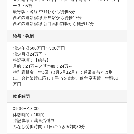
ースト5階
最寄駅：各線 中野駅から徒歩5分

西武鉄道新宿線 沼袋駅から徒歩17分

西武鉄道新宿線 新井薬師前駅から徒歩17分
給与・報酬
想定年収500万円〜900万円
想定月収24万円〜
特記事項：【給与】

月給：24万～／基本給：24万～

特別褒賞金：年3回（3月6月12月）：通常賞与とは別
に、会社業績に応じて手当を支給。前年度実績：年額60
万円
就業時間
09:30〜18:00
休憩時間：1時間
特記事項：裁量労働制

みなし労働時間：1日につき9時間30分