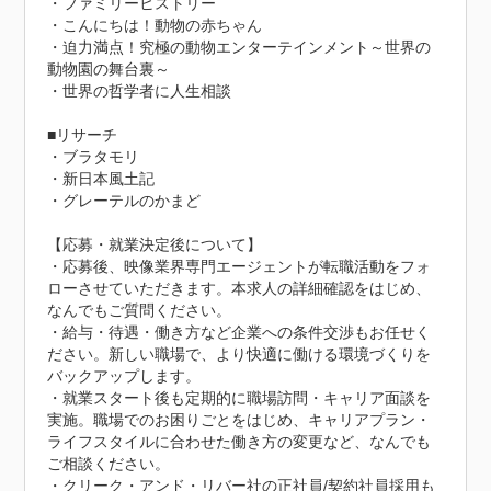
・ファミリーヒストリー

・こんにちは！動物の赤ちゃん

・迫力満点！究極の動物エンターテインメント～世界の
動物園の舞台裏～

・世界の哲学者に人生相談

■リサーチ

・ブラタモリ

・新日本風土記

・グレーテルのかまど

【応募・就業決定後について】

・応募後、映像業界専門エージェントが転職活動をフォ
ローさせていただきます。本求人の詳細確認をはじめ、
なんでもご質問ください。

・給与・待遇・働き方など企業への条件交渉もお任せく
ださい。新しい職場で、より快適に働ける環境づくりを
バックアップします。

・就業スタート後も定期的に職場訪問・キャリア面談を
実施。職場でのお困りごとをはじめ、キャリアプラン・
ライフスタイルに合わせた働き方の変更など、なんでも
ご相談ください。

・クリーク・アンド・リバー社の正社員/契約社員採用も