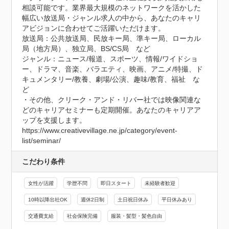
相談可能です。業界最大規模のネットワークを活かした
幅広い放送局・ジャンル求人の中から、あなたのキャリ
アビジョンに合わせてご活躍いただけます。

放送局：公共放送局、民放キー局、準キー局、ローカル
局（地方局）、独立局、BS/CS局　など

ジャンル：ニュース/報道、スポーツ、情報/ワイドショ
ー、ドラマ、音楽、バラエティ、映画、アニメ/特撮、ド
キュメンタリー/教養、劇場/公演、趣味/教育、福祉　な
ど

・その他、クリーク・アンド・リバー社では映像関連な
どのキャリアセミナーも定期開催。あなたのキャリアア
ップを支援します。

https://www.creativevillage.ne.jp/category/event-
list/seminar/
こだわり条件
女性が活躍
学歴不問
即日スタート
未経験者歓迎
10時以降出社OK
週休2日制
土日祝日休み
平日休みあり
交通費支給
社会保険完備
服装・髪型・髪色自由