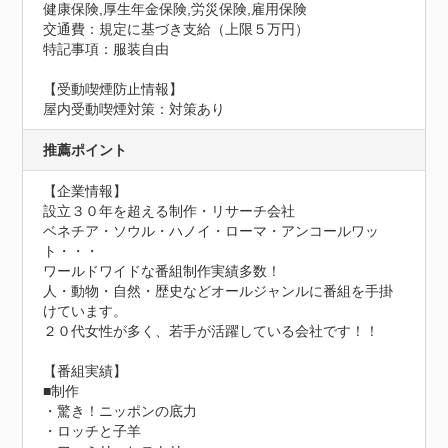
健康保険,厚生年金保険,労災保険,雇用保険
交通費：規定に基づき支給（上限５万円）
特記事項：服装自由
【受動喫煙防止情報】
屋内受動喫煙対策：対策あり
推薦ポイント
【企業情報】

設立３０年を超える制作・リサーチ会社

ベネチア・ソウル・ハノイ・ローマ・アンコールワッ
ト・・・

ワールドワイドな番組制作実績多数！

人・動物・自然・歴史などオールジャンルに番組を手掛
けています。

２０代女性が多く、若手が活躍している会社です！！

【番組実績】

■制作

・驚き！ニッポンの底力

・ロッチと子羊
