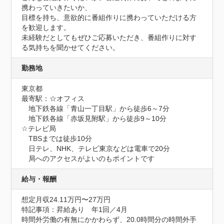
携わっていきたいか、

目標を持ち、意欲的に番組作りに携わっていただける方
を歓迎します。

未経験だとしてもぜひご応募いただき、番組作りに対す
る気持ちを聞かせてください。
勤務地
東京都
最寄駅：☆オフィス

　地下鉄各線「青山一丁目駅」から徒歩6～7分　

　地下鉄各線「赤坂見附駅」から徒歩9～10分　

☆テレビ局

　TBSまでは徒歩10分

　日テレ、NHK、テレビ東京などは電車で20分

　局へのアクセスがよいのもポイントです
給与・報酬
想定月収24.11万円〜27万円
特記事項：昇給あり　年1回／4月

時間外労働の有無にかかわらず、20.0時間分の時間外手