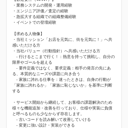
・業務システムの開発・運用経験

・エンジニア評価／査定の経験

・急拡大する組織での組織整備経験

・イベントでの登壇経験

【求める人物像】

・当社ミッション「お店を元気に、街を元気に！」へ共
感いただける方

・当社バリュー（行動指針）へ共感いただける方

　- 行けるとこまで行く！：熱意を持って挑戦し、自分の
限界やゴールを超える

　- 要件定義ではなく、要求定義：相手の発言の先にあ
る、本質的なニーズや課題に向き合う

　- 家族に誇れる仕事を：迷ったときは、自身の行動が
「家族に誇れるか」「家族に恥じないか」を基準に判断
する

・サービス開始から継続して、お客様の課題解決のため
様々な機能追加・改善を行っており、仕様や実装に負債
と呼べるものも少なからず存在します。

　- 古いコードを読み解いて改善していける

　- 変更に強い設計・実装ができる
