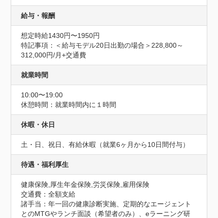
給与・報酬
想定時給1430円〜1950円
特記事項：＜給与モデル20日出勤の場合＞228,800～
312,000円/月+交通費
就業時間
10:00〜19:00
休憩時間：就業時間内に１時間
休暇・休日
土・日、祝日、有給休暇（就業6ヶ月から10日間付与）
待遇・福利厚生
健康保険,厚生年金保険,労災保険,雇用保険
交通費：全額支給
諸手当：年一回の健康診断実施、定期的なエージェント
とのMTGやランチ面談（希望者のみ）、eラーニング研