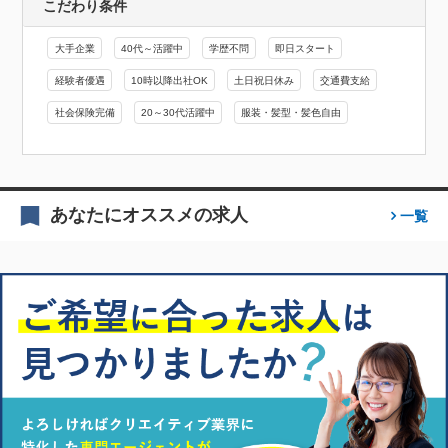
こだわり条件
大手企業
40代～活躍中
学歴不問
即日スタート
経験者優遇
10時以降出社OK
土日祝日休み
交通費支給
社会保険完備
20～30代活躍中
服装・髪型・髪色自由
あなたにオススメの求人
一覧