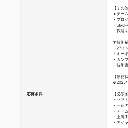
【その他
▼チーム
・プロ
・Sla
・戦略を
▼技術補
・27イ
・キーボ
・カンフ
・技術書
【勤務状
※202
応募条件
【必須条
・ソフト
・一連の
・チーム
・上流工
・アジャ