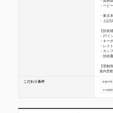
・資格取
・ベビー
・東京本
・上記以
【技術補
・27イ
・キーボ
・レスト
・カン
・技術
【受動
屋内受
こだわり条件
学歴不問
その他特