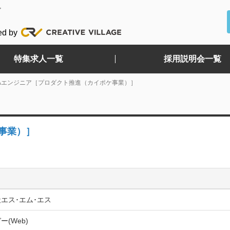
ど
ed by
特集求人一覧
採用説明会一覧
Aエンジニア［プロダクト推進（カイポケ事業）］
事業）］
エス･エム･エス
ー(Web)