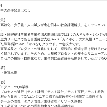
月
間中の条件変更はなし
景】

「高齢化・少子化・人口減少が進む日本の社会課題解決」をミッション
。

介護・障害福祉事業者事業領域の開発組織では2つの大きなチャレンジが同
る主力サービスである介護経営支援SaaS「カイポケ」の大規模リニュー
た障害福祉SaaS「かべなしクラウド」の急拡大です。

の事業成長とプロダクトの進化に対して、継続的に価値を届け続けるた
多く残されています。そのため、大規模プロダクトの安全なリニューア
プロセスの構築・自動化など、主体的に品質改善活動をしていただけるQ
署】

ト推進本部

容】

ロダクトのQA業務

トプロセスの遂行（テスト計画／テスト設計／テスト実行／テスト報告）
程から参画してQAエンジニア目線で品質改善や仕様策定に貢献する

トチームの管理（タスク管理／進捗管理／リソース調整）

クト品質向上のための課題抽出及び改善活動推進
