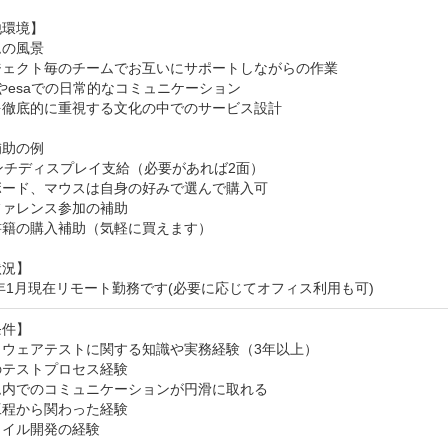
環境】

の風景

ジェクト毎のチームでお互いにサポートしながらの作業

ckやesaでの日常的なコミュニケーション

徹底的に重視する文化の中でのサービス設計

助の例

ンチディスプレイ支給（必要があれば2面）

ード、マウスは自身の好みで選んで購入可

ァレンス参加の補助

籍の購入補助（気軽に買えます）

況】

5年1月現在リモート勤務です(必要に応じてオフィス利用も可)
件】

ウェアテストに関する知識や実務経験（3年以上）

テストプロセス経験

内でのコミュニケーションが円滑に取れる

程から関わった経験

イル開発の経験
