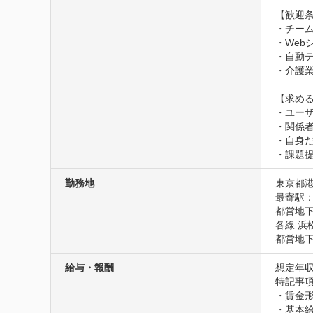
【歓迎条
・チーム
・Web
・自動テ
・介護業
【求める
・ユー
・関係
・自身
・課題
勤務地
東京都港
最寄駅：
都営地下
各線 浜
都営地下
給与・報酬
想定年収
特記事項
・賃金形
・基本給　