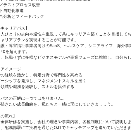
発／テストプロセス改善

スト自動化推進

具合分析とフィードバック

キャリアパス】

一人ひとりの志向や適性を重視して共にキャリアを築くことを目指して
ャリアプランを実現することが可能です。

護・障害福祉事業者向けのSaaS、ヘルスケア、シニアライフ、海外事業な
40を超えます。

め、転職せずに多様なビジネスモデルや事業フェーズに挑戦し、自分らし
アイメージ

の経験を活かし、特定分野で専門性を高める

ーシップを発揮し、マネジメントスキルを磨く

領域や職務を経験し、スキルを拡張する

パスの正解は一つではありません。

が描きたい成長曲線を、私たちと一緒に形にしていきましょう。

の流れ】

は全体研修を実施し、会社の理念や事業内容、各種制度について説明しま
、配属部署にて実務を通じたOJTでキャッチアップを進めていただきま