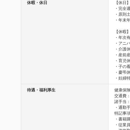
休暇・休日
【休日】
・完全週
・原則土
・年末年
【休暇】
・年次有
・アニバ
・介護休
・産前産
・育児休
・子の看
・慶弔休
・妊婦
待遇・福利厚生
健康保険
交通費
諸手当：
・通勤手
特記事項
・書籍購
・従業員