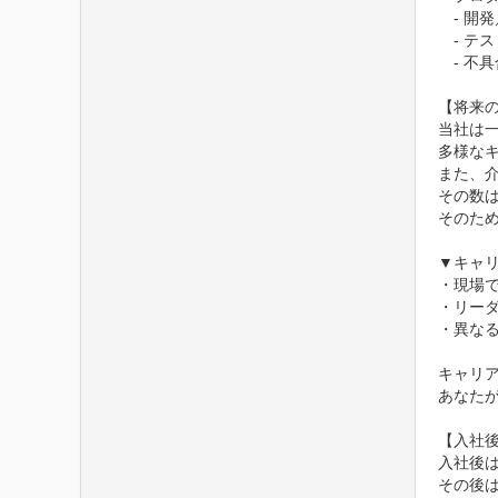
　- 開
　- テ
　- 不
【将来の
当社は
多様なキ
また、介
その数は
そのた
▼キャリ
・現場で
・リーダ
・異なる
キャリア
あなた
【入社後
入社後
その後は