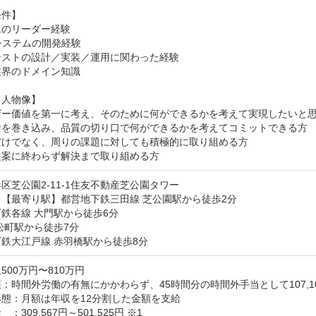
件】

のリーダー経験

システムの開発経験

ストの設計／実装／運用に関わった経験

界のドメイン知識

人物像】

ザー価値を第一に考え、そのために何ができるかを考えて実現したいと思
者を巻き込み、品質の切り口で何ができるかを考えてコミットできる方

だけでなく、周りの課題に対しても積極的に取り組める方

提案に終わらず解決まで取り組める方
区芝公園2-11-1住友不動産芝公園タワー
【最寄り駅】都営地下鉄三田線 芝公園駅から徒歩2分

鉄各線 大門駅から徒歩6分

松町駅から徒歩7分

鉄大江戸線 赤羽橋駅から徒歩8分
500万円〜810万円
：時間外労働の有無にかかわらず、45時間分の時間外手当として107,100円
態：月額は年収を12分割した金額を支給

：309,567円～501,525円 ※1
