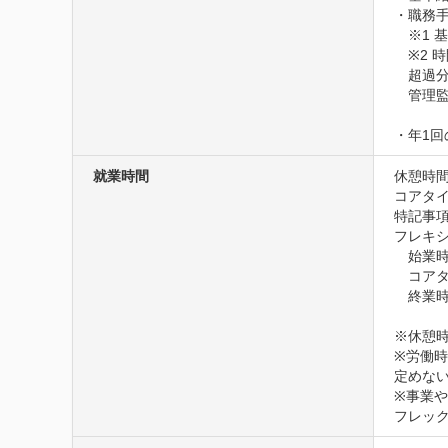
・職務手当
　※1 基
　※2 
　超過分
　管理監
・年1
就業時間
休憩時間
コアタイム
特記事項
フレキシ
　始業時間
　コアタイ
　終業時間
※休憩時
※労働時
定めない
※事業や
フレッ