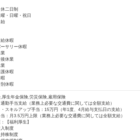


休二日制

曜・日曜・祝日

始



給休暇

ーサリー休暇

業

後休業

業

護休暇

暇

特別休暇
,厚生年金保険,労災保険,雇用保険
：通勤手当支給（業務上必要な交通費に関しては全額支給）
・スキルアップ手当：15万円（年1度、4月給与支払日の支給）

当：月3.5万円上限（業務上必要な交通費に関しては全額支給）
：【福利厚生】

入制度

持株制度
