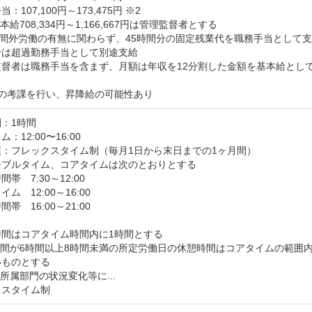
：107,100円～173,475円 ※2

本給708,334円～1,166,667円は管理監督者とする

時間外労働の有無に関わらず、45時間分の固定残業代を職務手当として支
は超過勤務手当として別途支給

督者は職務手当を含まず、月額は年収を12分割した金額を基本給として
回の考課を行い、昇降給の可能性あり
：1時間
：12:00〜16:00
：フレックスタイム制（毎月1日から末日までの1ヶ月間）

ブルタイム、コアタイムは次のとおりとする

帯　7:30～12:00

ム　12:00～16:00

帯　16:00～21:00

間はコアタイム時間内に1時間とする

間が6時間以上8時間未満の所定労働日の休憩時間はコアタイムの範囲内
ものとする

所属部門の状況変化等に...

クスタイム制