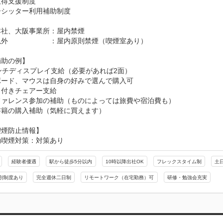
得支援制度

シッター利用補助制度

社、大阪事業所：屋内禁煙

外　　　　　　：屋内原則禁煙（喫煙室あり）

助の例】

ンチディスプレイ支給（必要があれば2面）

ード、マウスは自身の好みで選んで購入可

付きチェアー支給

ファレンス参加の補助（ものによっては旅費や宿泊費も）

書籍の購入補助（気軽に買えます）
喫煙防止情報】
動喫煙対策：対策あり
経験者優遇
駅から徒歩5分以内
10時以降出社OK
フレックスタイム制
土
別制度あり
完全週休二日制
リモートワーク（在宅勤務）可
研修・勉強会充実