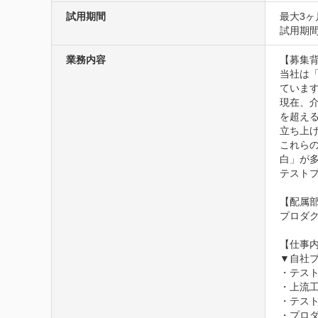
試用期間
最大3ヶ
試用期
業務内容
【募集背
当社は
ています
現在、
を超え
立ち上げ
これら
白」が
テスト
【配属部
プロダク
【仕事内
▼自社プ
・テス
・上流工
・テス
・プロダ