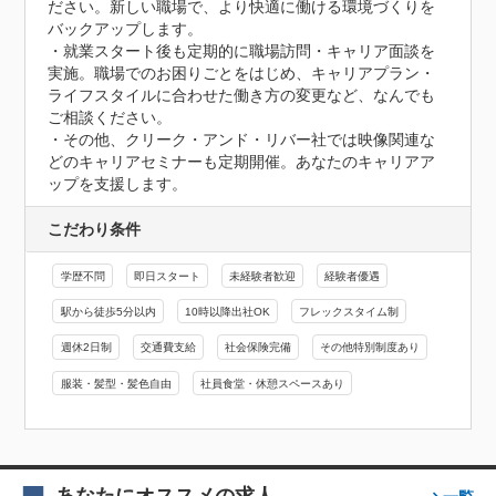
ださい。新しい職場で、より快適に働ける環境づくりを
バックアップします。

・就業スタート後も定期的に職場訪問・キャリア面談を
実施。職場でのお困りごとをはじめ、キャリアプラン・
ライフスタイルに合わせた働き方の変更など、なんでも
ご相談ください。

・その他、クリーク・アンド・リバー社では映像関連な
どのキャリアセミナーも定期開催。あなたのキャリアア
ップを支援します。
こだわり条件
学歴不問
即日スタート
未経験者歓迎
経験者優遇
駅から徒歩5分以内
10時以降出社OK
フレックスタイム制
週休2日制
交通費支給
社会保険完備
その他特別制度あり
服装・髪型・髪色自由
社員食堂・休憩スペースあり
あなたにオススメの求人