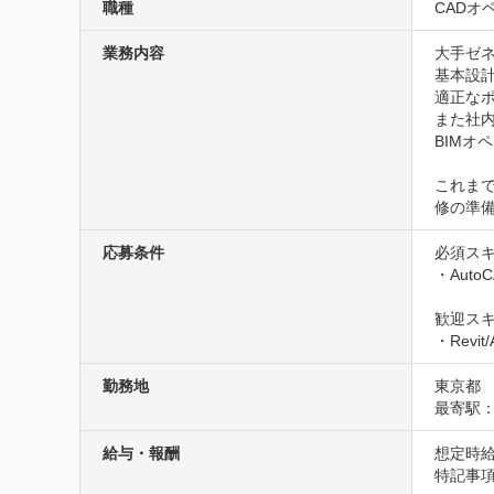
職種
CADオ
業務内容
大手ゼネ
基本設
適正なポ
また社内
BIMオ
これまで
修の準
応募条件
必須スキ
・Aut
歓迎スキ
・Revi
勤務地
東京都
最寄駅
給与・報酬
想定時給1
特記事