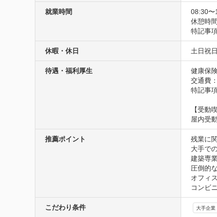
就業時間
08:30〜
休憩時間
特記事
休暇・休日
土日祝
待遇・福利厚生
健康保険
交通費
特記事
【受動
屋内受
推薦ポイント
残業に
大手で
建築専
圧倒的
オフィ
コンビニ
こだわり条件
大手企業