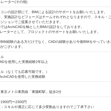
ペレーター(その他)
コンの設計部にて、BIMによる設計のサポートをお願いいたします。

計、実施設計などフェーズはチームそれぞれとなりますので、スキル・ご
ジションでご提案させていただきます。

ではArchiCADを軸としたBIMの設計をしております。

ペレーターとして、プロジェクトのサポートをお願いいたします。

BIM経験のある方だけでなく、CADの経験があり今後BIMをやって
備がございます。
ル

oCADを使用した実務経験2年以上

ル（なくても応募可能です。）

t/ArchiCADを使用した実務経験
：東京メトロ東西線「東陽町駅」徒歩2分
900円〜2300円
項：スキルや適正に応じて多少変動ありますのでご了承下さい