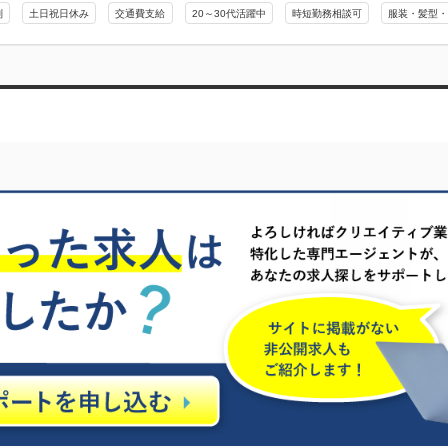
制
土日祝日休み
交通費支給
20～30代活躍中
時短勤務相談可
服装・髪型