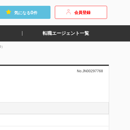
0
会員登録
気になる
件
転職エージェント一覧
D）
No.JN00297768