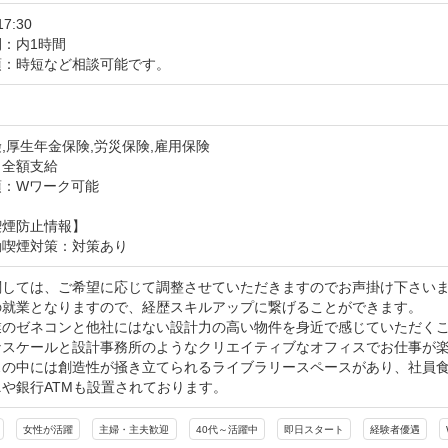
17:30
：内1時間
項：時短など相談可能です。
日
,厚生年金保険,労災保険,雇用保険
：全額支給
項：Wワーク可能
喫煙防止情報】
動喫煙対策：対策あり
関しては、ご希望に応じて調整させていただきますのでお声掛け下さいま
の就業となりますので、経歴スキルアップに繋げることができます。

業のゼネコンと他社にはない設計力の高い物件を身近で感じていただくこ
なスケールと設計事務所のようなクリエイティブなオフィスでお仕事が楽
スの中には創造性が掻き立てられるライブラリースペースがあり、社員食
や銀行ATMも設置されております。
女性が活躍
主婦・主夫歓迎
40代～活躍中
即日スタート
経験者優遇