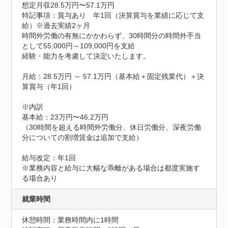
想定月収28.5万円〜57.1万円
特記事項：賞与あり　年1回（決算賞与を業績に応じて支
給）※過去実績2ヶ月

時間外労働の有無にかかわらず、30時間分の時間外手当
として55,000円～109,000円を支給

経験・能力を考慮して決定いたします。

月給：28.5万円 ～ 57.1万円（基本給＋固定残業代）＋決
算賞与（年1回）

※内訳

基本給：23万円〜46.2万円

（30時間を超える時間外労働分、休日労働分、深夜労働
分についての割増賃金は追加で支給）

給与改定：年1回

※業務内容と給与に大幅な乖離がある場合は都度実施す
る場合あり
就業時間
休憩時間：業務時間内に1時間