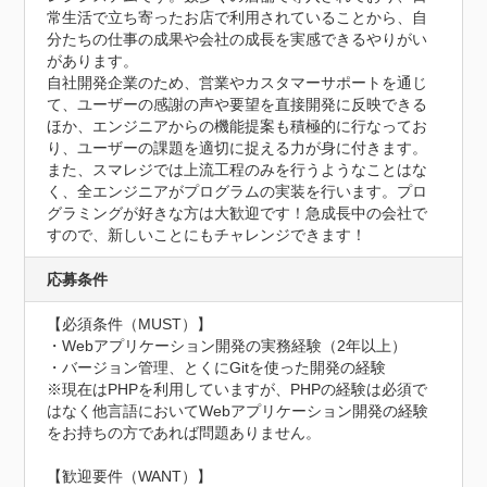
常生活で立ち寄ったお店で利用されていることから、自
分たちの仕事の成果や会社の成長を実感できるやりがい
があります。

自社開発企業のため、営業やカスタマーサポートを通じ
て、ユーザーの感謝の声や要望を直接開発に反映できる
ほか、エンジニアからの機能提案も積極的に行なってお
り、ユーザーの課題を適切に捉える力が身に付きます。

また、スマレジでは上流工程のみを行うようなことはな
く、全エンジニアがプログラムの実装を行います。プロ
グラミングが好きな方は大歓迎です！急成長中の会社で
すので、新しいことにもチャレンジできます！
応募条件
【必須条件（MUST）】

・Webアプリケーション開発の実務経験（2年以上）

・バージョン管理、とくにGitを使った開発の経験

※現在はPHPを利用していますが、PHPの経験は必須で
はなく他言語においてWebアプリケーション開発の経験
をお持ちの方であれば問題ありません。

【歓迎要件（WANT）】
