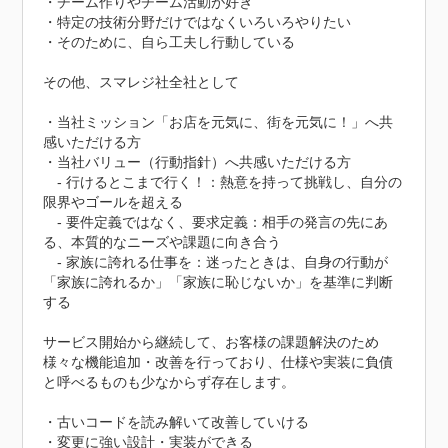
・チーム作りやチーム活動が好き

・特定の技術分野だけではなくいろいろやりたい

・そのために、自ら工夫し行動している

その他、スマレジ社全社として

・当社ミッション「お店を元気に、街を元気に！」へ共
感いただける方

・当社バリュー（行動指針）へ共感いただける方

　- 行けるとこまで行く！：熱意を持って挑戦し、自分の
限界やゴールを超える

　- 要件定義ではなく、要求定義：相手の発言の先にあ
る、本質的なニーズや課題に向き合う

　- 家族に誇れる仕事を：迷ったときは、自身の行動が
「家族に誇れるか」「家族に恥じないか」を基準に判断
する

サービス開始から継続して、お客様の課題解決のため
様々な機能追加・改善を行っており、仕様や実装に負債
と呼べるものも少なからず存在します。

・古いコードを読み解いて改善していける

・変更に強い設計・実装ができる
