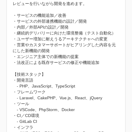
レビューを行いながら開発を進めます。

・サービスの機能追加／改善

・サービスの外部連携機能の設計／開発

・内部／外部APIの設計／開発

・継続的デリバリーに向けた環境整備（テスト自動化）

・ユーザー増加に耐えうるアーキテクチャへの変更

・営業やカスタマーサポートがヒアリングした内容を元
にした新機能の開発

・エンジニア主体での新機能の提案

・法改正による既存サービスの修正や機能追加

【技術スタック】

・開発言語

　- PHP、JavaScript、TypeScript

・フレームワーク

　- Laravel、CakePHP、Vue.js、React、jQuery

・ツール

　- VSCode、PhpStorm、Docker

・CI／CD環境

　- GitLab CI

・インフラ
