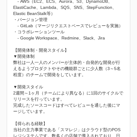
　- AWS（EC2、ECS、Aurora、S3、DynamoDB、
ElastiCache、Lambda、SQS、SNS、StepFunction、
Elastic BeanStalk等）

・バージョン管理

　- GitLab（マージリクエストベースでレビューを実施）

・コラボレーションツール

　- Google Workspace、Redmine、Slack、Jira

【開発体制・開発スタイル】

▼開発体制

弊社は一人一人のメンバーが主体的・自発的な開発が行
えるようプロダクトやその機能群ごとに少人数（3～5名
程度）のチームで開発をしています。

▼開発スタイル

2週間～1ヶ月（チームにより異なる）に1回のサイクルで
リリースを行っています。

完成したソースコードはすべてレビューを通した後にマ
ージしています。

【得られる経験】

当社の主力事業である「スマレジ」はクラウド型のPOS
レジシステムです。数多くの店舗で導入されており、日