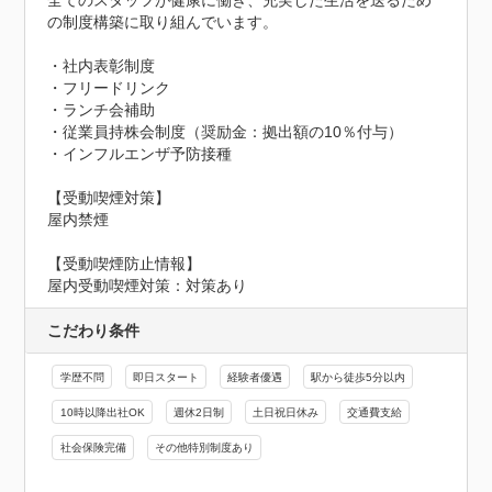
全てのスタッフが健康に働き、充実した生活を送るため
の制度構築に取り組んでいます。

・社内表彰制度

・フリードリンク

・ランチ会補助

・従業員持株会制度（奨励金：拠出額の10％付与）

・インフルエンザ予防接種

【受動喫煙対策】

屋内禁煙
【受動喫煙防止情報】
屋内受動喫煙対策：対策あり
こだわり条件
学歴不問
即日スタート
経験者優遇
駅から徒歩5分以内
10時以降出社OK
週休2日制
土日祝日休み
交通費支給
社会保険完備
その他特別制度あり