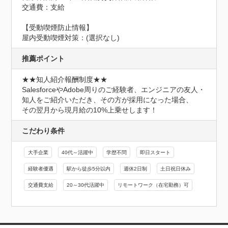
交通費：支給
【受動喫煙防止情報】
屋内受動喫煙対策：(選択なし)
推薦ポイント
★★知人紹介報酬制度★★

SalesforceやAdobe周りのご経験者、エンジニアの友人・
知人をご紹介いただき、その方が採用になった場合、

その翌月から現月給の10%上乗せします！
こだわり条件
大手企業
40代～活躍中
学歴不問
即日スタート
経験者優遇
駅から徒歩5分以内
週休2日制
土日祝日休み
交通費支給
20～30代活躍中
リモートワーク（在宅勤務）可