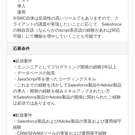
　テスト

　導入

　運用

※SMC自体は拡張性の高いツールでもありますので、ク
ライアントの課題や実現したいことに応じて、Salesforce
の独自言語（なんらかのscript系言語の経験があれば対応
可能）にて機能を増やしていくことも可能です。
応募条件
■必須要件

・エンジニアとしてプログラミング開発の経験2年以上

・データベースの知見

・JavaScript等を使ったコーディングスキル

・これまでの経験を活かしてSalesforce製品やAdobe製品
の導入・開発の経験を積みスキルアップされたい方

※Salesforce製品やAdobe製品の開発に関わられたご経験
は必須ではありません

■歓迎要件

・Salesforce製品およびAdobe製品の実装および運用保守
経験

・CRM/SFA/MAツールの実装および運用保守経験
