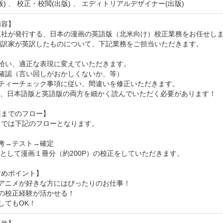
版) 、 校正・校閲(出版) 、 エディトリアルデザイナー(出版)
容】

版社が発行する、日本の漫画の英語版（北米向け）校正業務をお任せしま
翻訳家が英訳したものについて、下記業務をご担当いただきます。

拾い、適正な表現に変えていただきます。

確認（言い回しがおかしくないか、等）

ティーチェック事項に従い、間違いを修正いただきます。

上、日本語版と英語版の両方を細かく読んでいただく必要があります！

までのフロー】

では下記のフローとなります。

考→テスト→確定

として漫画１冊分（約200P）の校正をしていただきます。

めポイント】

アニメが好きな方にはぴったりのお仕事！

の校正経験が活かせる！

してもOK！