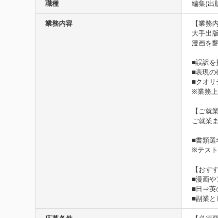
職種
編集(出
業務内容
【業務内
大手出
漫画を
■誤訳を
■表現の
■クオリ
※業務
【ご就業
ご就業ま
■書類選
※テスト
【おすす
■漫画や
■日⇒英
■副業と