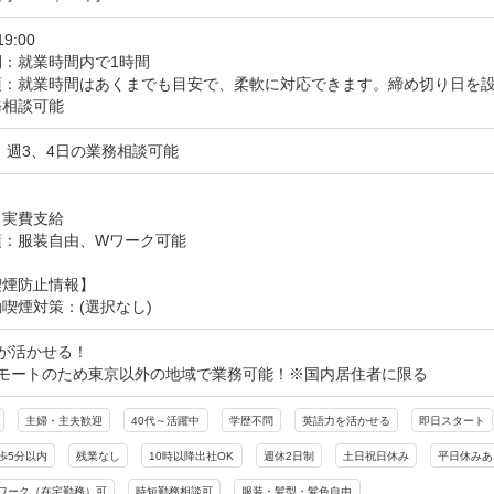
19:00
間：就業時間内で1時間
項：就業時間はあくまでも目安で、柔軟に対応できます。締め切り日を設
務相談可能
 週3、4日の業務相談可能
し
：実費支給
項：服装自由、Wワーク可能
喫煙防止情報】
喫煙対策：(選択なし)
が活かせる！

リモートのため東京以外の地域で業務可能！※国内居住者に限る
主婦・主夫歓迎
40代～活躍中
学歴不問
英語力を活かせる
即日スタート
歩5分以内
残業なし
10時以降出社OK
週休2日制
土日祝日休み
平日休みあ
ワーク（在宅勤務）可
時短勤務相談可
服装・髪型・髪色自由