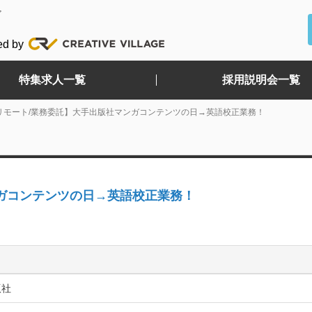
ど
ed by
特集求人一覧
採用説明会一覧
リモート/業務委託】大手出版社マンガコンテンツの日→英語校正業務！
ガコンテンツの日→英語校正業務！
版社