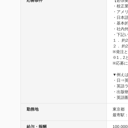
応募条件
【必須要
・校正業
・アメリ
・日本語
・基本的
・社内外
・下記い
１． 約
２． 約
※発注と
※1，2
※応募に
▼例えば
・日⇒英
・英語ラ
・出版物
・英語
勤務地
東京都
最寄駅
給与・報酬
100,00