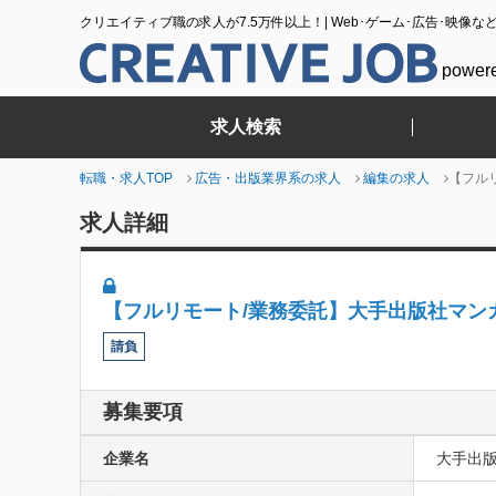
クリエイティブ職の求人が7.5万件以上！| Web･ゲーム･広告･映像な
power
求人検索
転職・求人TOP
広告・出版業界系の求人
編集の求人
【フル
求人詳細
【フルリモート/業務委託】大手出版社マン
請負
募集要項
企業名
大手出