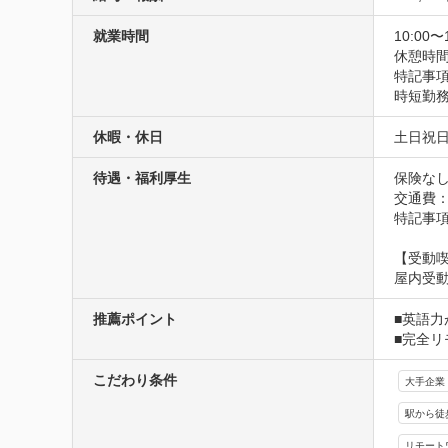
就業時間
10:00〜
休憩時
特記事
時短勤
休暇・休日
土日祝日
待遇・福利厚生
保険な
交通費
特記事
【受動
屋内受動
推薦ポイント
■英語力
■完全
こだわり条件
大手企業
駅から徒
リモート