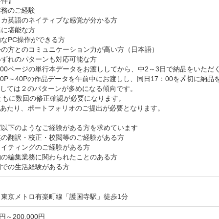
件】

務のご経験

カ英語のネイティブな感覚が分かる方

に堪能な方

なPC操作ができる方

の方とのコミュニケーション力が高い方（日本語）

ずれのパターンも対応可能な方

200ページの単行本データをお渡ししてから、中2～3日で納品をいただく
20P～40Pの作品データを午前中にお渡しし、同日17：00を〆切に納品
しては２のパターンが多めになる傾向です。

ともに数回の修正確認が必要になります。

あたり、ポートフォリオのご提出が必要となります。

以下のようなご経験がある方を求めています

の翻訳・校正・校閲等のご経験がある方

イティングのご経験がある方

の編集業務に関わられたことのある方

圏での生活経験がある方
：東京メトロ有楽町線「護国寺駅」徒歩1分
0円～200,000円