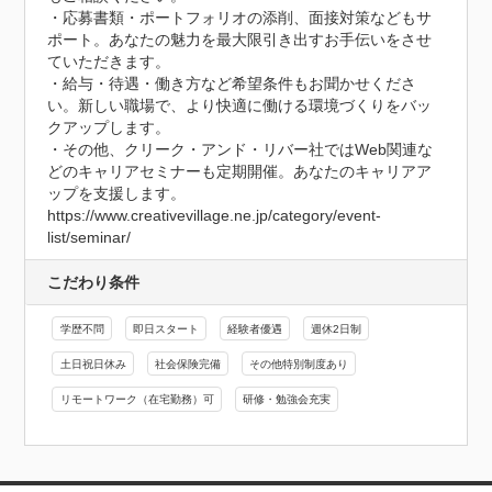
・応募書類・ポートフォリオの添削、面接対策などもサ
ポート。あなたの魅力を最大限引き出すお手伝いをさせ
ていただきます。

・給与・待遇・働き方など希望条件もお聞かせくださ
い。新しい職場で、より快適に働ける環境づくりをバッ
クアップします。

・その他、クリーク・アンド・リバー社ではWeb関連な
どのキャリアセミナーも定期開催。あなたのキャリアア
ップを支援します。

https://www.creativevillage.ne.jp/category/event-
list/seminar/
こだわり条件
学歴不問
即日スタート
経験者優遇
週休2日制
土日祝日休み
社会保険完備
その他特別制度あり
リモートワーク（在宅勤務）可
研修・勉強会充実