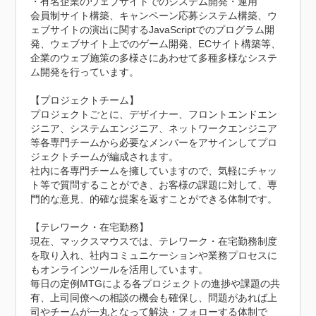
・有名企業のウェブサイトでのシステム開発・運用

会員制サイト構築、キャンペーン応募システム構築、ウ
ェブサイトの演出に関するJavaScriptでのプログラム開
発、ウェブサイト上でのゲーム開発、ECサイト構築等、
企業のウェブ施策の多様さにあわせて多種多様なシステ
ム開発を行っています。

【プロジェクトチーム】

プロジェクトごとに、デザイナー、フロントエンドエン
ジニア、システムエンジニア、ネットワークエンジニア
等各専門チームから必要なメンバーをアサインしてプロ
ジェクトチームが編成されます。

社内に各専門チームを擁していますので、気軽にチャッ
ト等で質問することができ、お客様の課題に対して、専
門的な意見、的確な提案を返すことができる体制です。

【テレワーク・在宅勤務】

現在、マックスマウスでは、テレワーク・在宅勤務制度
を取り入れ、社内コミュニケーションや業務プロセスに
もオンラインツールを活用しています。

毎日の定例MTGによる各プロジェクトの進捗や課題の共
有、上司同僚への相談の機会も確保し、問題があれば上
司やチームが一丸となって解決・フォローする体制で