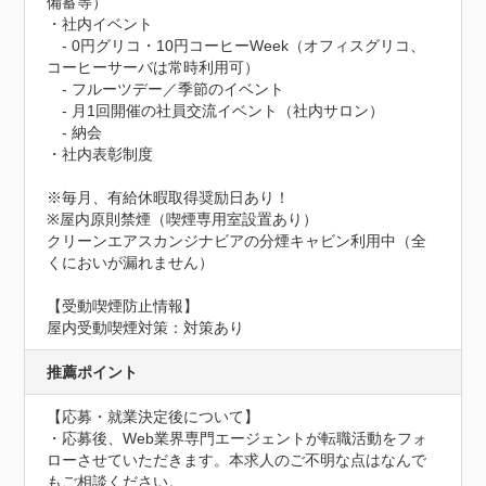
備蓄等）

・社内イベント

　- 0円グリコ・10円コーヒーWeek（オフィスグリコ、
コーヒーサーバは常時利用可）

　- フルーツデー／季節のイベント

　- 月1回開催の社員交流イベント（社内サロン）

　- 納会

・社内表彰制度

※毎月、有給休暇取得奨励日あり！

※屋内原則禁煙（喫煙専用室設置あり）

クリーンエアスカンジナビアの分煙キャビン利用中（全
くにおいが漏れません）
【受動喫煙防止情報】
屋内受動喫煙対策：対策あり
推薦ポイント
【応募・就業決定後について】

・応募後、Web業界専門エージェントが転職活動をフォ
ローさせていただきます。本求人のご不明な点はなんで
もご相談ください。
