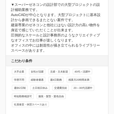
▼スーパーゼネコンの設計部での大型プロジェクトの設
計補助業務です。

AutoCADが中心となります。大型プロジェクトに基本設
計から参画できるまたとない案件です。

建築専業のゼネコンと他社にはない設計力の高い物件を
身近で感じていただくことが出来ます。

圧倒的なスケールと設計事務所のようなクリエイティブ
なオフィスでお仕事が楽しくなります。

オフィスの中には創造性が掻き立てられるライブラリー
スペースがあります。
こだわり条件
大手企業
女性が活躍
主婦・主夫歓迎
40代～活躍中
学歴不問
経験者優遇
週4日勤務
残業月20時間未満
週休2日制
土日祝日休み
交通費支給
20～30代活躍中
時短勤務相談可
服装・髪型・髪色自由
社員食堂・休憩スペースあり