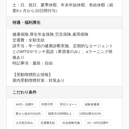
土・日、祝日、夏季休暇、年末年始休暇、有給休暇（就
業6ヶ月から10日間付与）
待遇・福利厚生
健康保険,厚生年金保険,労災保険,雇用保険
交通費：全額支給
諸手当：年一回の健康診断実施、定期的なエージェント
とのMTGやランチ面談（希望者のみ）、eラーニング研
修あり
特記事項：服装：自由
【受動喫煙防止情報】
屋内受動喫煙対策：対策あり
こだわり条件
40代～活躍中
学歴不問
即日スタート
経験者優遇
駅から徒歩5分以内
残業月20時間以上
10時以降出社OK
土日祝日休み
交通費支給
社会保険完備
20～30代活躍中