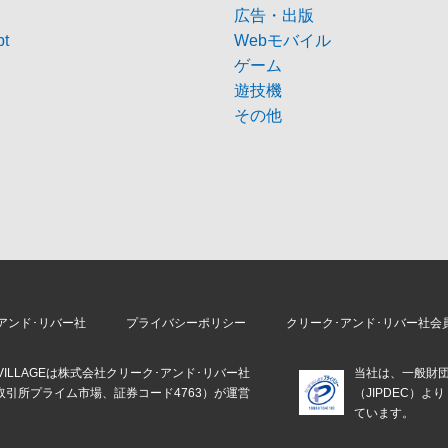
広告・出版
pt
Webモバイル
ゲーム
遊技機
その他
アンド･リバー社
プライバシーポリシー
クリーク･アンド･リバー社会
E VILLAGEは株式会社クリーク･アンド･リバー社
当社は、一般財
取引所プライム市場、証券コード4763）が運営
（JIPDEC）
。
ています。