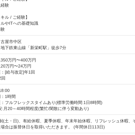
経験

キル / ご経験】

ルやITへの基礎知識

経験
名古屋市中区
：地下鉄東山線「新栄町駅」徒歩7分
350万円〜400万円
20万円〜24万円
：[給与改定]年1回

2回
18:00
：1時間
：フルフレックスタイムあり(標準労働時間:1日8時間)

安:月20～40時間程度(繁忙/閑散に伴う変動あり)
制(土・日)、有給休暇、夏季休暇、年末年始休暇、リフレッシュ休暇、そ
場合は振替休日を取得いただきます。 (年間休日113日)