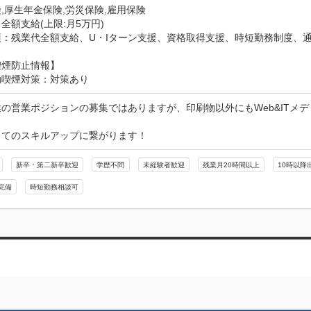
,厚生年金保険,労災保険,雇用保険
全額支給(上限:月5万円)
項：残業代全額支給、U・Iターン支援、資格取得支援、時短勤務制度、
喫煙防止情報】
動喫煙対策：対策あり
の営業ポジションの募集ではありますが、印刷物以外にもWeb&ITメ


してのスキルアップに繋がります！
新卒・第二新卒歓迎
学歴不問
未経験者歓迎
残業月20時間以上
10時以降
完備
時短勤務相談可