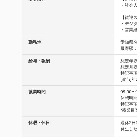
・社会人
【歓迎ス
・デジタ
・営業
勤務地
愛知県
最寄駅
給与・報酬
想定年収
想定月収
特記事項
[賞与]年
就業時間
09:00〜
休憩時間
特記事項
*残業目
休暇・休日
週休2日
発生した