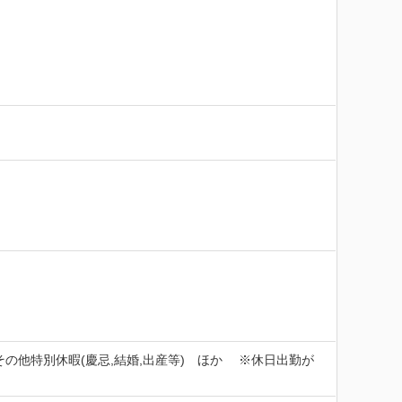
の他特別休暇(慶忌,結婚,出産等)　ほか　 ※休日出勤が