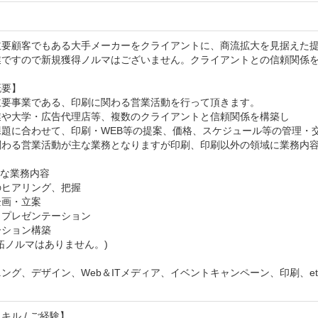
主要顧客でもある大手メーカーをクライアントに、商流拡大を見据えた提
業ですので新規獲得ノルマはございません。クライアントとの信頼関係を
要】

主要事業である、印刷に関わる営業活動を行って頂きます。

業や大学・広告代理店等、複数のクライアントと信頼関係を構築し

課題に合わせて、印刷・WEB等の提案、価格、スケジュール等の管理・交
関わる営業活動が主な業務となりますが印刷、印刷以外の領域に業務内容
な業務内容

ヒアリング、把握

画・立案

プレゼンテーション

ション構築

拓ノルマはありません。)

ング、デザイン、Web＆ITメディア、イベントキャンペーン、印刷、et
。
キル / ご経験】
