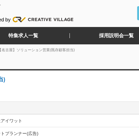
ど
ed by
特集求人一覧
採用説明会一覧
【名古屋】ソリューション営業(既存顧客担当)
当)
社アイワット
トプランナー(広告)