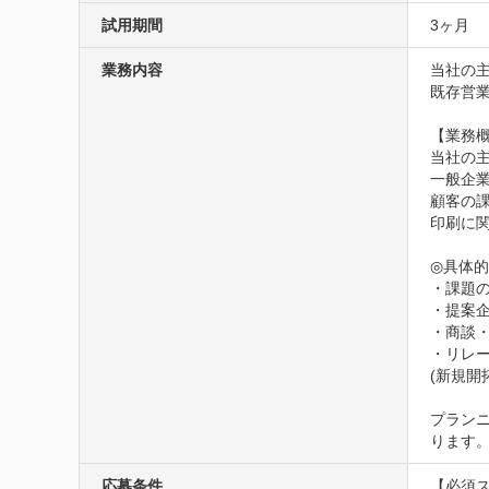
試用期間
3ヶ月
業務内容
当社の
既存営
【業務概
当社の
一般企
顧客の
印刷に
◎具体的
・課題の
・提案企
・商談・
・リレー
(新規開
プランニ
ります
応募条件
【必須ス