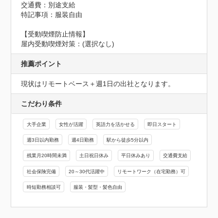
交通費：別途支給
特記事項：服装自由
【受動喫煙防止情報】
屋内受動喫煙対策：(選択なし)
推薦ポイント
現状はリモートベース＋週1日の出社となります。
こだわり条件
大手企業
女性が活躍
英語力を活かせる
即日スタート
週3日以内勤務
週4日勤務
駅から徒歩5分以内
残業月20時間未満
土日祝日休み
平日休みあり
交通費支給
社会保険完備
20～30代活躍中
リモートワーク（在宅勤務）可
時短勤務相談可
服装・髪型・髪色自由