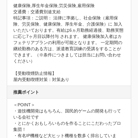
健康保険,厚生年金保険,労災保険,雇用保険
交通費：交通費別途支給
特記事項：ご説明： 法律に準拠し、社会保険（雇用保
険、労災保険、健康保険、厚生年金、介護保険）に 加入
いただいております。有給は6ヵ月勤務経過後、勤務実態
に応じ7ヶ月目以降付与 されます。 健康保険加入者はカ
フェテリアプランの利用が可能となります。 一定期間の
継続勤務のある方は、派遣教育訓練の受講をすることが
できます。（※条件につきましては担当にお問い合わせ
ください）
【受動喫煙防止情報】
屋内受動喫煙対策：対策あり
推薦ポイント
＜POINT＞

・遊技機開発はもちろん、国民的ゲームの開発も行って
いる会社です

・とにかくおもしろいものを作ることにこだわったプロ
集団！

・有名IP機種など大ヒット機種を数多く排出していま