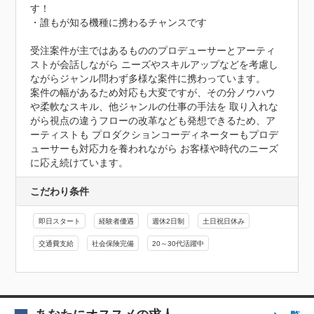
す！

・誰もが知る機種に携わるチャンスです

受注案件が主ではあるもののプロデューサーとアーティ
ストが会話しながら ニーズやスキルアップなどを考慮し
ながらジャンル問わず多様な案件に携わっています。 

案件の幅があるため対応も大変ですが、その分ノウハウ
や柔軟なスキル、他ジャンルの仕事の手法を 取り入れな
がら視点の違うフローの改革なども発想できるため、ア
ーティストも プロダクションコーディネーターもプロデ
ューサーも対応力を養われながら お客様や時代のニーズ
に応え続けています。
こだわり条件
即日スタート
経験者優遇
週休2日制
土日祝日休み
交通費支給
社会保険完備
20～30代活躍中