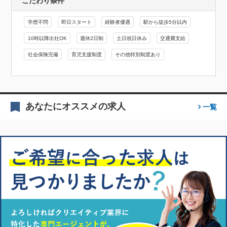
こだわり条件
学歴不問
即日スタート
経験者優遇
駅から徒歩5分以内
10時以降出社OK
週休2日制
土日祝日休み
交通費支給
社会保険完備
育児支援制度
その他特別制度あり
あなたにオススメの求人
一覧