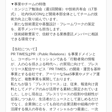
▼事業やチームの特徴

・エンジニア勉強会（週1回開催）や技術共有会（LT形
式）、社内ISUCONなど開発本部全体としてチームの技
術力向上に取り組んでいます。

・新たな技術選定や基盤設計・フレームワークの策定
を、若手メンバーも担当します。

・技術経験豊富で、信頼できる業務委託メンバーに相談
できる環境です。

【当社について】

PR TIMESはPR（Public Relations）を事業ドメインと
し、コーポレートミッションである「行動者発の情報
が、人の心を揺さぶる時代へ」の実現に向けて、プレス
リリース配信サービス「PR TIMES」の開発・運営を基幹
事業とする会社です。アーリーなSaaS事業やメディア運
営など、複数事業を展開しております。

私たちが扱う「プレスリリース」は、従来、報道向け資
料としてメディアのみが活用する素材に限定されていま
した。しかし現在は、プレスリリースの役割や信頼性が
拡張しつつあり、生活者がニュースとして楽しめるだけ
でなく、企業側にとっても自社の企業活動や組織の中で
活躍する個人の存在を、オフィシャルかつ最速に、一次