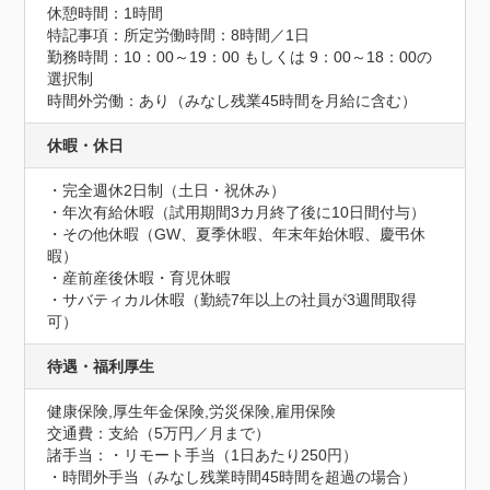
休憩時間：1時間
特記事項：所定労働時間：8時間／1日

勤務時間：10：00～19：00 もしくは 9：00～18：00の
選択制

時間外労働：あり（みなし残業45時間を月給に含む）
休暇・休日
・完全週休2日制（土日・祝休み）

・年次有給休暇（試用期間3カ月終了後に10日間付与）

・その他休暇（GW、夏季休暇、年末年始休暇、慶弔休
暇）

・産前産後休暇・育児休暇

・サバティカル休暇（勤続7年以上の社員が3週間取得
可）
待遇・福利厚生
健康保険,厚生年金保険,労災保険,雇用保険
交通費：支給（5万円／月まで）
諸手当：・リモート手当（1日あたり250円）

・時間外手当（みなし残業時間45時間を超過の場合）
