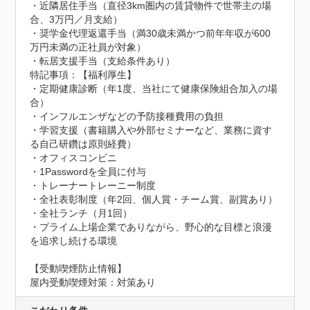
・近隣居住手当（直径3km圏内の賃貸物件で世帯主の場
合、3万円／月支給）

・奨学金代理返還手当（満30歳未満かつ前年年収が600
万円未満の正社員が対象）

・転居支援手当（支給条件あり）
特記事項：【福利厚生】

・定期健康診断（年1度、当社にて健康保険組合加入の場
合）

・インフルエンザなどの予防接種費用の負担

・学習支援（書籍購入や外部セミナーなど、業務に資す
る自己研鑽は原則経費）

・オフィスコンビニ

・1Passwordを全員に付与

・トレーナートレーニー制度

・全社表彰制度（年2回、個人賞・チーム賞、副賞あり）

・全社ランチ（月1回）

・プライム上場企業でありながら、野心的な目標と浪漫
を追求し続ける環境
【受動喫煙防止情報】
屋内受動喫煙対策：対策あり