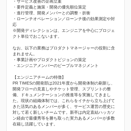
・サービス改善の企画立案

・要件定義と施策・開発の優先順位策定

・進行管理、開発メンバーとの調整・折衝

・ローンチオペレーション／ローンチ後の効果測定や対
応

※開発ディレクションは、エンジニアを中心にプロジェ
クト単位でおこないます。

なお、以下の業務はプロダクトマネージャーの役割に含
まれません。 

・事業計画やプロダクトビジョンの策定

・エンジニアメンバーのピープルマネジメント

【エンジニアチームの特徴】

PR TIMESの開発部は2021年度から開発体制の刷新し、
開発フローの見直しやチケット管理、スプリントの整
備、ドキュメンテーションの推進等を実施してきまし
た。現状の組織体制では、これらをイチから立ち上げて
きた活気のあるメンバーが多く、サービス運営の歴史に
対して若く新しいチームです。新卒は内定直結ハッカソ
ン経由で最優秀等を勝ち取った実力あるメンバーが多数
在籍し活躍しています。
