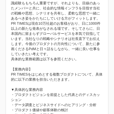
識経験ももちろん重要ですが、それよりも、目線のあっ
たメンバーと共に、社会的な情報インフラを目指す当社
の戦略や思想、シナリオを共有し、柔軟な思想で一緒に
あるべき姿をかたちにしていける方がフィットします。

PR TIMESは現在10万社超のお客様がおり、日に1000件
以上の新たな発表がなされる場です。そしてさらに、日
本国内に留まらずグローバルサービスを本気で目指して
います。当社なりの戦略やシナリオは社長直下でお伝え
します。今後のプロダクトの方向性について、新たに参
画くださるPdMと日々話をしながら、一緒に良い仕事を
していきたい考えです。

具体的な業務範囲は以下を参照ください。

【業務内容】

PR TIMESをはじめとする複数プロダクトについて、具体
的に以下の業務を担当いただきます。

▼具体的な業務内容

・プロダクトビジョンを前提とした代表とのディスカッ
ション

・データ調査とビジネスサイドへのヒアリング・分析

・プロダクト価値や顧客体験の検討
