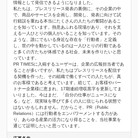
情報として発信できるようになりました。

私たちは、プレスリリース発表の裏側に、その企業の中
で、商品やサービスを企画し、開発し、発表に向けて試
行錯誤を重ねる本当にたくさんの人たちの奮闘があるこ
とを知っています。熱意あふれる現場があり、それを支
える一人ひとりの個人がいることを知っています。その
ような、誰にでもいる身近な存在を「行動者」と定義
し、世の中を動かしているのは一人ひとりの行動である
と多くの方たちが体感できる社会、未来を作りたいと思
っています。

PR TIMESに入稿するユーザーは、企業の広報担当者であ
ることが多いですが、私たちはプレスリリースを配信す
る契機を作った、その組織で働くすべての人たちが、真
のお客様であると考えています。総じて、お客様やパー
トナー企業様に恵まれ、17期連続増収黒字を更新してま
いりました。今はまだ、「自分の仕事がニュースにな
る」など、現実味を帯びて多くの人に信じられる状態で
はないかもしれません。だからこそ、PR（Public 
Relations）には行動者をエンパワーメントする力があ
り、あらゆる産業の活力になり得ることを、当社事業を
通じて証明したいと思っています。