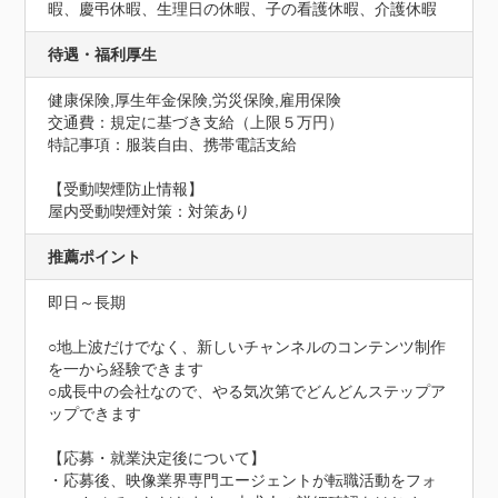
暇、慶弔休暇、生理日の休暇、子の看護休暇、介護休暇
待遇・福利厚生
健康保険,厚生年金保険,労災保険,雇用保険
交通費：規定に基づき支給（上限５万円）
特記事項：服装自由、携帯電話支給
【受動喫煙防止情報】
屋内受動喫煙対策：対策あり
推薦ポイント
即日～長期

○地上波だけでなく、新しいチャンネルのコンテンツ制作
を一から経験できます

○成長中の会社なので、やる気次第でどんどんステップア
ップできます

【応募・就業決定後について】

・応募後、映像業界専門エージェントが転職活動をフォ