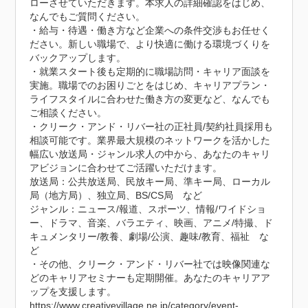
ローさせていただきます。本求人の詳細確認をはじめ、
なんでもご質問ください。

・給与・待遇・働き方など企業への条件交渉もお任せく
ださい。新しい職場で、より快適に働ける環境づくりを
バックアップします。

・就業スタート後も定期的に職場訪問・キャリア面談を
実施。職場でのお困りごとをはじめ、キャリアプラン・
ライフスタイルに合わせた働き方の変更など、なんでも
ご相談ください。

・クリーク・アンド・リバー社の正社員/契約社員採用も
相談可能です。業界最大規模のネットワークを活かした
幅広い放送局・ジャンル求人の中から、あなたのキャリ
アビジョンに合わせてご活躍いただけます。

放送局：公共放送局、民放キー局、準キー局、ローカル
局（地方局）、独立局、BS/CS局　など

ジャンル：ニュース/報道、スポーツ、情報/ワイドショ
ー、ドラマ、音楽、バラエティ、映画、アニメ/特撮、ド
キュメンタリー/教養、劇場/公演、趣味/教育、福祉　な
ど

・その他、クリーク・アンド・リバー社では映像関連な
どのキャリアセミナーも定期開催。あなたのキャリアア
ップを支援します。

https://www.creativevillage.ne.jp/category/event-