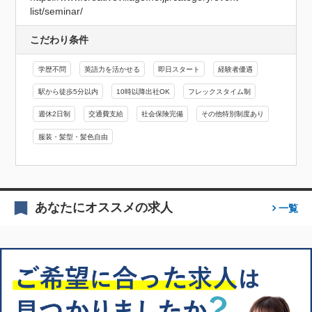
list/seminar/
こだわり条件
学歴不問
英語力を活かせる
即日スタート
経験者優遇
駅から徒歩5分以内
10時以降出社OK
フレックスタイム制
週休2日制
交通費支給
社会保険完備
その他特別制度あり
服装・髪型・髪色自由
あなたにオススメの求人
一覧