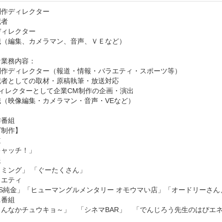
作ディレクター

者

ィレクター

（編集、カメラマン、音声、ＶＥなど）

業務内容：

制作ディレクター（報道・情報・バラエティ・スポーツ等）

者としての取材・原稿執筆・放送対応

ィレクターとして企業CM制作の企画・演出

（映像編集・カメラマン・音声・VEなど）

番組

制作】　 



ャッチ！」



ミング」 「ぐーたくさん」

エティ

S純金」「ヒューマングルメンタリー オモウマい店」「オードリーさん
番組 

んなかチュウキョ～」　「シネマBAR」　「でんじろう先生のはぴエネ！