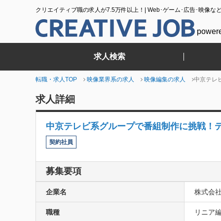
クリエイティブ職の求人が7.5万件以上！| Web･ゲーム･広告･映像な
power
求人検索
転職・求人TOP
映像業界系の求人
映像編集の求人
中京テレ
求人詳細
中京テレビ系グループで番組制作に挑戦！
契約社員
募集要項
企業名
株式会社C
職種
リニア編