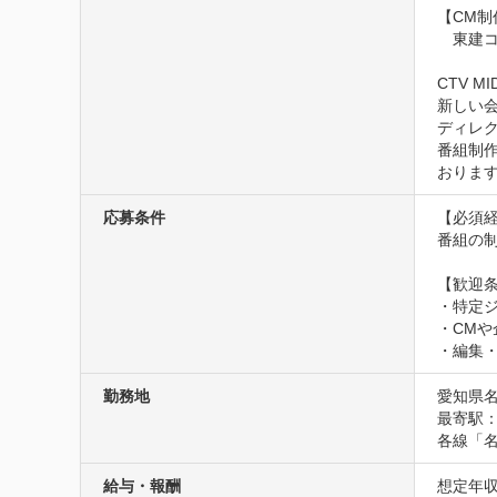
【CM制作
　東建コ
CTV 
新しい会
ディレ
番組制
おりま
応募条件
【必須経
番組の制
【歓迎条
・特定
・CMや
・編集
勤務地
愛知県
最寄駅：
各線「名
給与・報酬
想定年収