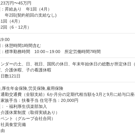
23万円〜45万円
：昇給あり　年1回（4月）

　年2回(契約初回の支給なし)

1回（4月）

2回（6・12月）
19:00
間：休憩時間1時間含む
：標準勤務時間　10:00～19:00　所定労働時間7時間
ンダーの土、日、祝日、国民の休日、年末年始休日の総数が所定休日（曜
暇、介護休暇、子の看護休暇
日数121日
,厚生年金保険,労災保険,雇用保険
：通勤交通費（全額支給）6か月分の定期代相当額を3月と9月に給与口座
家族手当：扶養手当 住宅手当：20,000円
：・福利厚生倶楽部加入

介護休業制度（取得実績あり）

ベント（グループ会社合同）

社員食堂完備

自由