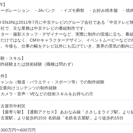
】　 

ーポレーション　・JAバンク　・イズモ葬祭　・お好み焼本舗　・焼肉
MID ENJINは2011年7月に中京テレビのグループ会社である「中京テ
社で、主な業務は中京テレビの番組制作です。

クター・撮影スタッフ・デザイナーなど、実際に制作の現場に立ち、番組
作だけではなく、CMやキャラクターデザイン、イベントムービーなどの
す。今後も、仕事の幅をテレビ以外にも広げていき、業界の景気の動向
験・スキル】

作経験または技術経験（職種は問わず）

件】

ジャンル（報道・バラエティ・スポーツ等）での制作経験

企業向けコンテンツの制作経験

・カメラ・音声・VEなどの技術スキルをお持ちの方
名古屋市中村区
【最寄り駅】【通勤アクセス】 あおなみ線「ささしまライブ駅」より徒歩
古屋駅」より徒歩約15分 名鉄線「名鉄名古屋駅」より徒歩約15分
300万円〜600万円