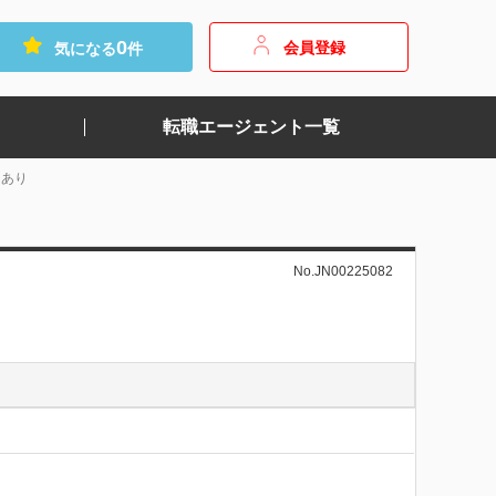
0
会員登録
気になる
件
転職エージェント一覧
用あり
No.JN00225082