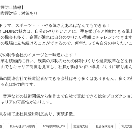
喫煙防止情報】
動喫煙対策：対策あり
ドラマ、スポーツ・・・やる気さえあればなんでもできる！

MID ENJINの魅力は、自分のやりたいことに、手を挙げると挑戦できる風
案の機会も多く、企画が通れば自分のやりたい番組にチャレンジできます
作の現場に立ち続けることができるので、何年たっても自分のやりたいこ
での制作会社のイメージと一味違います！

改革を積極的に行い、残業の抑制のための体制づくりや意識改革などを行
用面でもキャリア制度を見直し、社員が働きやすい環境づくりに取り組ん
ビ局の関連会社で報道記者ができる会社はそう多くはありません。多くの
る点は魅力的です。

ラ、音声などの技術関係から制作まで自社で完結できる総合プロダクション
ャリアの可能性があります。

社員を経て正社員登用制度あり、実績多数。
遇
駅から徒歩5分以内
10時以降出社OK
交通費支給
社会保険完備
育児支