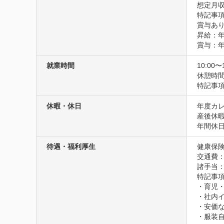
想定月収
特記事項
賞与あり
昇給：年
賞与：年
就業時間
10:00〜
休憩時
特記事項
休暇・休日
年度カレ
産後休
年間休日
待遇・福利厚生
健康保険
交通費
諸手当：
特記事項
・育児・
・社内イ
・安価な
・服装