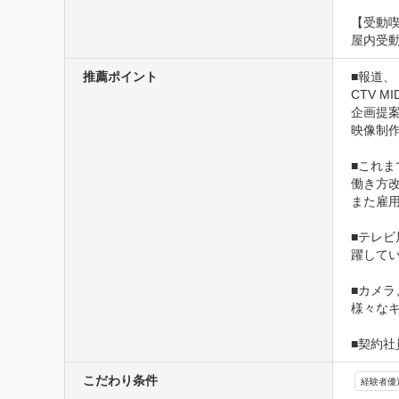
【受動
屋内受
推薦ポイント
■報道、
CTV 
企画提
映像制
■これま
働き方
また雇
■テレ
躍してい
■カメ
様々なキ
■契約
こだわり条件
経験者優