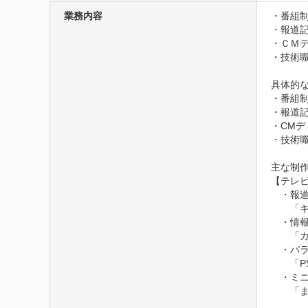
業務内容
・番組制
・報道記
・ＣＭデ
・技術職
具体的な
・番組
・報道記
・CMデ
・技術職
主な制作
【テレビ
　・報道
　　「キ
　・情報 
　　「カ
　・バラ
　　「P
　・ミニ
　　「ま