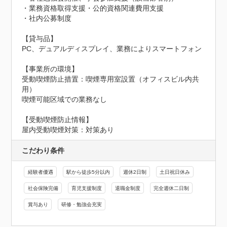
・業務資格取得支援・公的資格関連費用支援

・社内公募制度

【貸与品】

PC、デュアルディスプレイ、業務によりスマートフォン

【事業所の環境】

受動喫煙防止措置：喫煙専用室設置（オフィスビル内共
用）

喫煙可能区域での業務なし
【受動喫煙防止情報】
屋内受動喫煙対策：対策あり
こだわり条件
経験者優遇
駅から徒歩5分以内
週休2日制
土日祝日休み
社会保険完備
育児支援制度
退職金制度
完全週休二日制
賞与あり
研修・勉強会充実