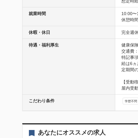
想定時給1
就業時間
10:00〜
休憩時
休暇・休日
完全週
待遇・福利厚生
健康保険
交通費
特記事
給は6ヵ
定期間
【受動
屋内受
こだわり条件
学歴不問
あなたにオススメの求人