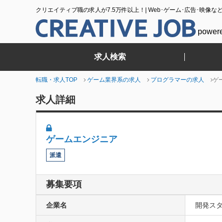
クリエイティブ職の求人が7.5万件以上！| Web･ゲーム･広告･映像な
power
求人検索
転職・求人TOP
ゲーム業界系の求人
プログラマーの求人
ゲ
求人詳細
ゲームエンジニア
派遣
募集要項
企業名
開発ス