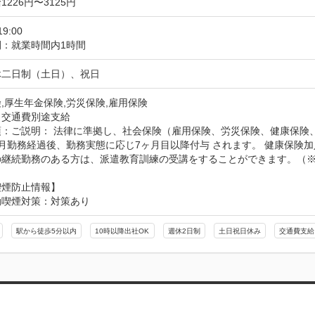
226円〜3125円
19:00
間：就業時間内1時間
休二日制（土日）、祝日
,厚生年金保険,労災保険,雇用保険
：交通費別途支給
項：ご説明： 法律に準拠し、社会保険（雇用保険、労災保険、健康保険
月勤務経過後、勤務実態に応じ7ヶ月目以降付与 されます。 健康保険
の継続勤務のある方は、派遣教育訓練の受講をすることができます。（
喫煙防止情報】
動喫煙対策：対策あり
駅から徒歩5分以内
10時以降出社OK
週休2日制
土日祝日休み
交通費支給