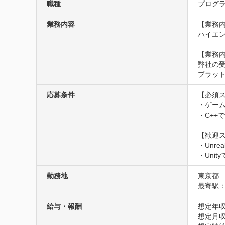
職種
プログラ
業務内容
【業務内
ハイエ
【業務内
弊社の
プラット
応募条件
【必須ス
・ゲーム
・C++
【歓迎ス
・Unre
・Uni
勤務地
東京都
最寄駅：
給与・報酬
想定年収
想定月収