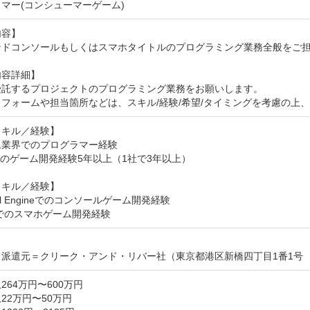
マー(コンシューマーゲーム)
容】

ンドコンソールもしくはスマホタイトルのプログラミング業務全般をご担
容詳細】

受託するプロジェクトのプログラミング業務をお願いします。

フォームや担当箇所などは、スキル/経験/希望/タイミングを考慮の上
キル／経験】

業界でのプログラマー経験

でのゲーム開発経験5年以上（1社で3年以上）

キル／経験】

al Engineでのコンソールゲーム開発経験

tyでのスマホゲーム開発経験
派遣元＝クリーク・アンド・リバー社（東京都港区新橋四丁目1番1号　
264万円〜600万円
22万円〜50万円